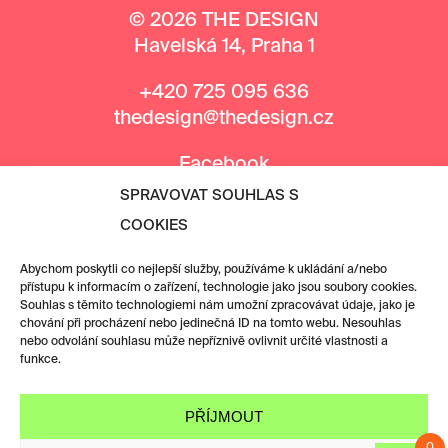
© 2026 THE DESIGN
Havelská 14, Praha 1
+420 725 095 636
thedesign@thedesign.cz
Facebook
Instagram
SPRAVOVAT SOUHLAS S
COOKIES
MEDIÁLNÍ PARTNEŘI
Abychom poskytli co nejlepší služby, používáme k ukládání a/nebo
přístupu k informacím o zařízení, technologie jako jsou soubory cookies.
Souhlas s těmito technologiemi nám umožní zpracovávat údaje, jako je
chování při procházení nebo jedinečná ID na tomto webu. Nesouhlas
nebo odvolání souhlasu může nepříznivě ovlivnit určité vlastnosti a
funkce.
PŘÍJMOUT