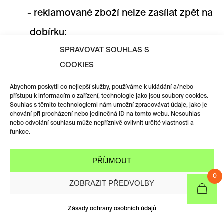
reklamované zboží nelze zasílat zpět na
dobírku;
SPRAVOVAT SOUHLAS S
pro usnadnění postupu je vhodné ke
COOKIES
zboží přiložit doklad o zakoupení zboží
Abychom poskytli co nejlepší služby, používáme k ukládání a/nebo
či daňový doklad – fakturu, byla-li
přístupu k informacím o zařízení, technologie jako jsou soubory cookies.
Souhlas s těmito technologiemi nám umožní zpracovávat údaje, jako je
vystavena, nebo jiný dokument
chování při procházení nebo jedinečná ID na tomto webu. Nesouhlas
nebo odvolání souhlasu může nepříznivě ovlivnit určité vlastnosti a
funkce.
prokazující koupi zboží, spolu s popisem
vady a návrhem na způsob řešení
PŘÍJMOUT
reklamace.
0
ZOBRAZIT PŘEDVOLBY
Nesplnění některého z výše uvedených
Zásady ochrany osobních údajů
kroků nebo nepředložení kteréhokoliv