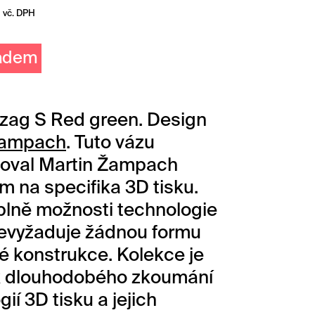
vč. DPH
ladem
zag S Red green. Design
Žampach
. Tuto vázu
uoval Martin Žampach
m na specifika 3D tisku.
plně možnosti technologie
evyžaduje žádnou formu
 konstrukce. Kolekce je
k dlouhodobého zkoumání
ií 3D tisku a jejich