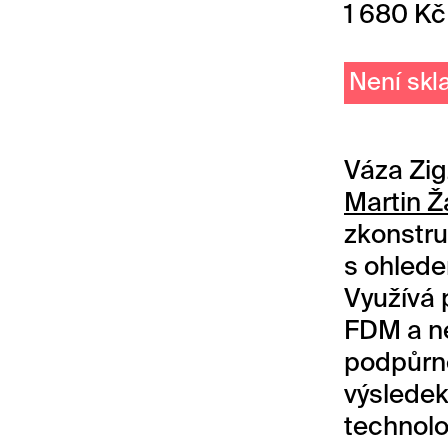
1 680
Kč
Není sk
Váza Zig
Martin 
zkonstr
s ohlede
Využívá 
FDM a n
podpůrné
výslede
technolog