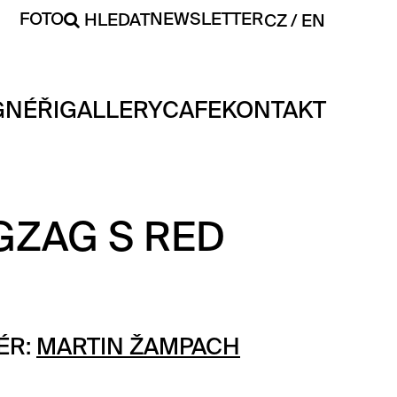
FOTO
NEWSLETTER
HLEDAT
CZ
EN
GNÉŘI
GALLERY
CAFE
KONTAKT
GZAG S RED
ÉR:
MARTIN ŽAMPACH