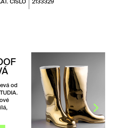
KAT. ČÍSLO
2133329
WATERPROOF
GOLD LEVÁ
Waterproof Gold levá od
QUBUS DESIGN STUDIA.
Váza ve tvaru gumové
holínky, původně bílá,
později…