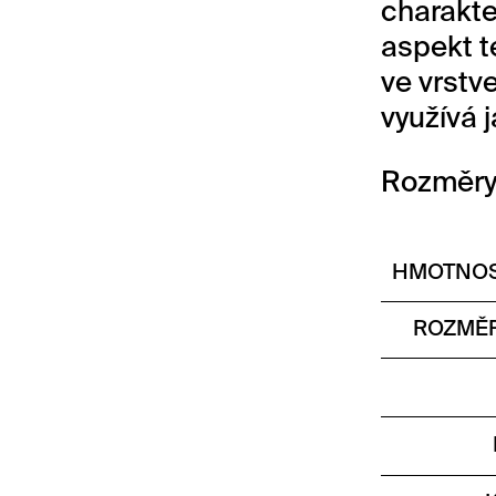
charakter
aspekt t
ve vrstv
využívá 
Rozměry
HMOTNOS
ROZMĚR