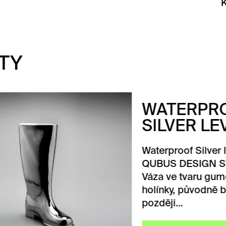
TY
TERPROOF
LVER LEVÁ
proof Silver levá od
S DESIGN STUDIA.
 ve tvaru gumové
ky, původně bílá,
ěji…