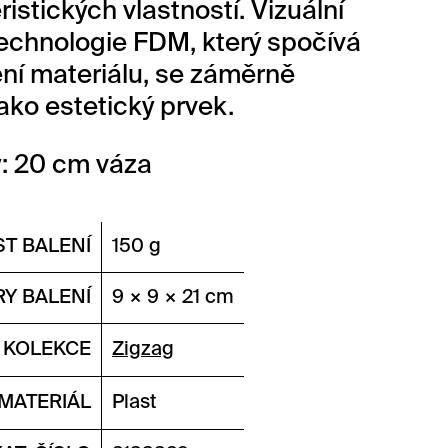
istických vlastností. Vizuální
echnologie FDM, který spočívá
ení materiálu, se záměrně
jako estetický prvek.
: 20 cm váza
T BALENÍ
150 g
Y BALENÍ
9 × 9 × 21 cm
KOLEKCE
Zigzag
MATERIÁL
Plast