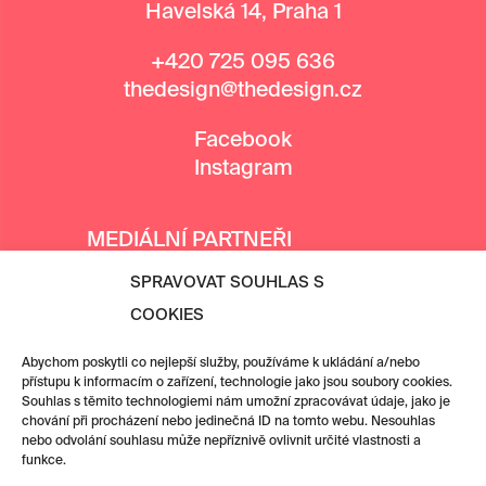
Havelská 14, Praha 1
+420 725 095 636
thedesign@thedesign.cz
Facebook
Instagram
MEDIÁLNÍ PARTNEŘI
SPRAVOVAT SOUHLAS S
COOKIES
Abychom poskytli co nejlepší služby, používáme k ukládání a/nebo
přístupu k informacím o zařízení, technologie jako jsou soubory cookies.
Souhlas s těmito technologiemi nám umožní zpracovávat údaje, jako je
chování při procházení nebo jedinečná ID na tomto webu. Nesouhlas
nebo odvolání souhlasu může nepříznivě ovlivnit určité vlastnosti a
funkce.