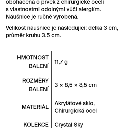
obohacená o prvek z chirurgické oceli
s vlastnostmi odolnými vůči alergiím.
Náušnice je ručně vyrobená.
Velikost náušnice je následující: délka 3 cm,
průměr kruhu 3.5 cm.
HMOTNOST
11,7 g
BALENÍ
ROZMĚRY
3 × 8,5 × 8,5 cm
BALENÍ
Akrylátové sklo,
MATERIÁL
Chirurgická ocel
KOLEKCE
Crystal Sky