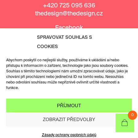
+420 725 095 636
thedesign@thedesign.cz
Facebook
Instagram
SPRAVOVAT SOUHLAS S
COOKIES
MEDIÁLNÍ PARTNEŘI
Abychom poskytli co nejlepší služby, používáme k ukládání a/nebo
přístupu k informacím o zařízení, technologie jako jsou soubory cookies.
Souhlas s těmito technologiemi nám umožní zpracovávat údaje, jako je
chování při procházení nebo jedinečná ID na tomto webu. Nesouhlas
nebo odvolání souhlasu může nepříznivě ovlivnit určité vlastnosti a
funkce.
PŘÍJMOUT
0
ZOBRAZIT PŘEDVOLBY
Zásady ochrany osobních údajů