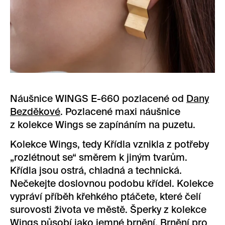
Náušnice WINGS E-660 pozlacené od
Dany
Bezděkové
. Pozlacené maxi náušnice
z kolekce Wings se zapínáním na puzetu.
Kolekce Wings, tedy Křídla vznikla z potřeby
„rozlétnout se“ směrem k jiným tvarům.
Křídla jsou ostrá, chladná a technická.
Nečekejte doslovnou podobu křídel. Kolekce
vypráví příběh křehkého ptáčete, které čelí
surovosti života ve městě. Šperky z kolekce
Wings působí jako jemné brnění. Brnění pro