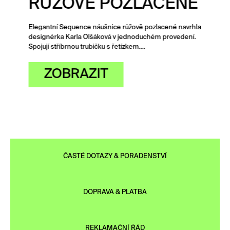
RŮŽOVĚ POZLACENÉ
Elegantní Sequence náušnice růžově pozlacené navrhla
designérka Karla Olšáková v jednoduchém provedení.
Spojují stříbrnou trubičku s řetízkem.…
ZOBRAZIT
ČASTÉ DOTAZY & PORADENSTVÍ
DOPRAVA & PLATBA
REKLAMAČNÍ ŘÁD