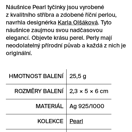
Náušnice Pearl tyčinky jsou vyrobené
z kvalitního stříbra a zdobené říční perlou,
navrhla designérka
Karla Olšáková
. Tyto
náušnice zaujmou svou nadčasovou
elegancí. Objevte krásu perel. Perly mají
neodolatelný přírodní půvab a každá z nich je
originální.
HMOTNOST BALENÍ
25,5 g
ROZMĚRY BALENÍ
2,3 × 5 × 6 cm
MATERIÁL
Ag 925/1000
KOLEKCE
Pearl