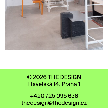
© 2026 THE DESIGN
Havelská 14, Praha 1
+420 725 095 636
thedesign@thedesign.cz