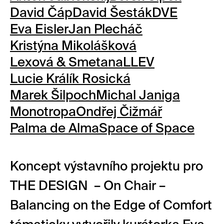
David Čáp
David Šesták
DVE
Eva Eisler
Jan Plecháč
Kristýna Mikolášková
Lexová & Smetana
LLEV
Lucie Králík Rosická
Marek Šilpoch
Michal Janiga
Monotropa
Ondřej Čižmář
Palma de Alma
Space of Space
Koncept výstavního projektu pro
THE DESIGN – On Chair –
Balancing on the Edge of Comfort