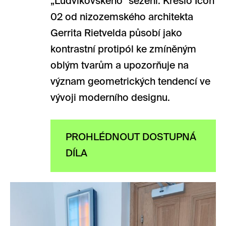
„Ludvíkovského” sezení. Křeslo Icon
02 od nizozemského architekta
Gerrita Rietvelda působí jako
kontrastní protipól ke zmíněným
oblým tvarům a upozorňuje na
význam geometrických tendencí ve
vývoji moderního designu.
PROHLÉDNOUT DOSTUPNÁ
DÍLA