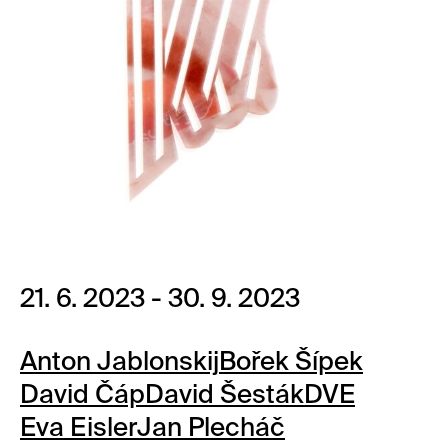
21. 6. 2023 - 30. 9. 2023
Anton Jablonskij
Bořek Šípek
David Čáp
David Šesták
DVE
Eva Eisler
Jan Plecháč