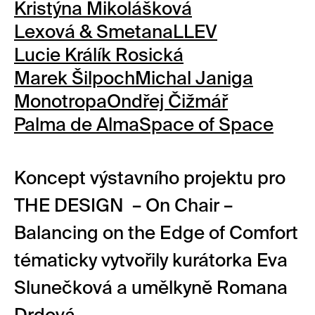
Kristýna Mikolášková
Lexová & Smetana
LLEV
Lucie Králík Rosická
Marek Šilpoch
Michal Janiga
Monotropa
Ondřej Čižmář
Palma de Alma
Space of Space
Koncept výstavního projektu pro
THE DESIGN – On Chair –
Balancing on the Edge of Comfort
tématicky vytvořily kurátorka Eva
Slunečková a umělkyně Romana