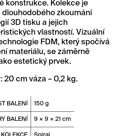
 konstrukce. Kolekce je
k dlouhodobého zkoumání
ií 3D tisku a jejich
istických vlastností. Vizuální
echnologie FDM, který spočívá
ení materiálu, se záměrně
jako estetický prvek.
 20 cm váza – 0,2 kg.
T BALENÍ
150 g
Y BALENÍ
9 × 9 × 21 cm
KOLEKCE
Spiral