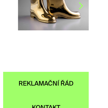
holínky, původně bílá,
později…
ZOBRAZIT
REKLAMAČNÍ ŘÁD