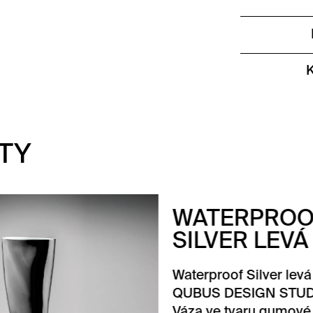
TY
TERPROOF
LVER LEVÁ
proof Silver levá od
S DESIGN STUDIA.
ve tvaru gumové