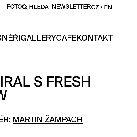
FOTO
NEWSLETTER
HLEDAT
CZ
EN
GNÉŘI
GALLERY
CAFE
KONTAKT
IRAL S FRESH
W
ÉR:
MARTIN ŽAMPACH