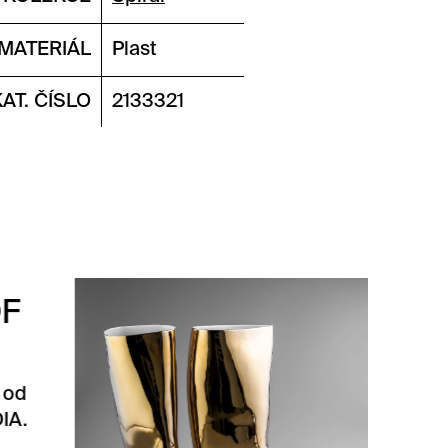
MATERIÁL
Plast
KAT. ČÍSLO
2133321
WATERPROOF
GOLD LEVÁ
Waterproof Gold levá od
QUBUS DESIGN STUDIA.
Váza ve tvaru gumové