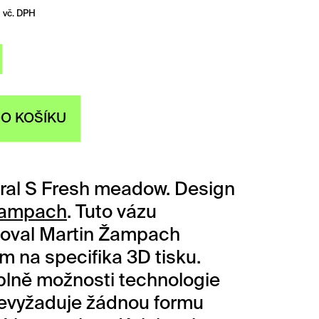
vč. DPH
DO KOŠÍKU
ral S Fresh meadow. Design
Žampach
. Tuto vázu
uoval Martin Žampach
m na specifika 3D tisku.
plně možnosti technologie
evyžaduje žádnou formu