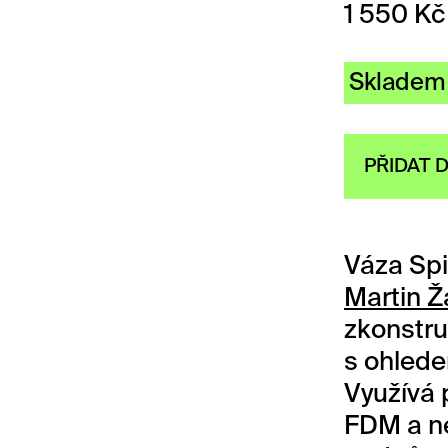
1 550
Kč
Skladem
PŘIDAT 
Váza Spi
Martin 
zkonstr
s ohlede
Využívá 
FDM a n