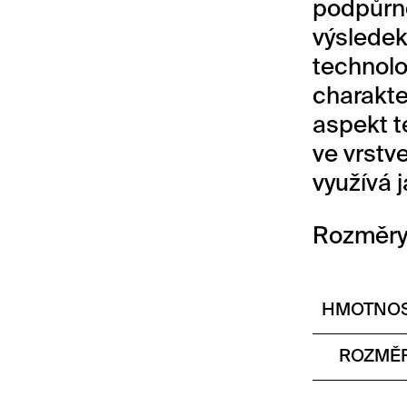
podpůrné
výslede
technolog
charakter
aspekt t
ve vrstv
využívá 
Rozměry:
HMOTNOS
ROZMĚR