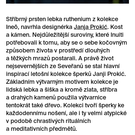
Stříbrný prsten lebka ruthenium z kolekce
Ineō, navrhla designérka
Janja Prokić
. Kost
a kámen. Nejdůležitější suroviny, které Inuiti
potřebovali k tomu, aby se o sebe kočovným
způsobem života v prostředí dlouhých
a těžkých mrazů postarali. A právě život
nejsevernějších ze Seveřanů se stal hlavní
inspirací letošní kolekce šperků Janji Prokić.
Základním výtvarným motivem kolekce je
lidská lebka a šiška a kromě zlata, stříbra
a drahých kamenů použila výtvarnice
tentokrát také dřevo. Kolekci tvoří šperky ke
každodennímu nošení, ale i ty velmi atypické
v podobě chrastivých rituálních
a meditativních předmětů.