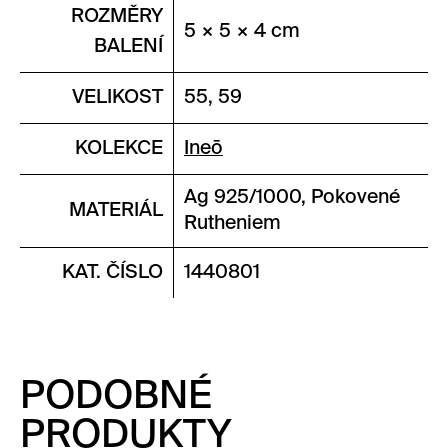
ROZMĚRY
5 × 5 × 4 cm
BALENÍ
VELIKOST
55, 59
KOLEKCE
Ineō
Ag 925/1000, Pokovené
MATERIÁL
Rutheniem
KAT. ČÍSLO
1440801
PODOBNÉ
PRODUKTY