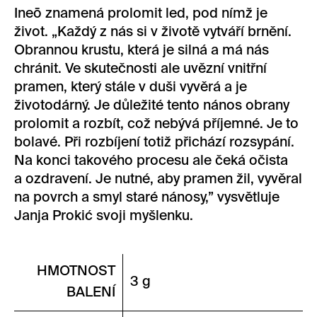
Ineō znamená prolomit led, pod nímž je
život. „Každý z nás si v životě vytváří brnění.
Obrannou krustu, která je silná a má nás
chránit. Ve skutečnosti ale uvězní vnitřní
pramen, který stále v duši vyvěrá a je
životodárný. Je důležité tento nános obrany
prolomit a rozbít, což nebývá příjemné. Je to
bolavé. Při rozbíjení totiž přichází rozsypání.
Na konci takového procesu ale čeká očista
a ozdravení. Je nutné, aby pramen žil, vyvěral
na povrch a smyl staré nánosy,” vysvětluje
Janja Prokić svoji myšlenku.
HMOTNOST
3 g
BALENÍ