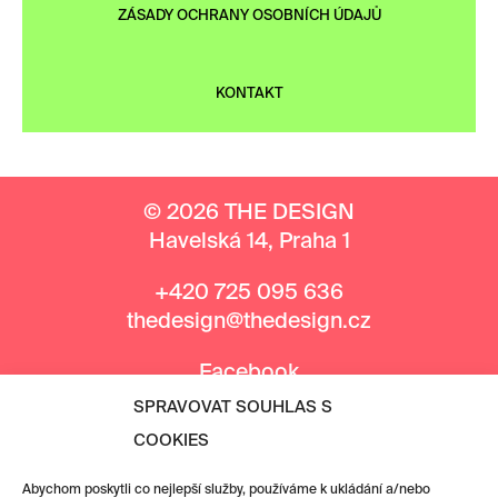
ZÁSADY OCHRANY OSOBNÍCH ÚDAJŮ
KONTAKT
© 2026 THE DESIGN
Havelská 14, Praha 1
+420 725 095 636
thedesign@thedesign.cz
Facebook
Instagram
SPRAVOVAT SOUHLAS S
COOKIES
MEDIÁLNÍ PARTNEŘI
Abychom poskytli co nejlepší služby, používáme k ukládání a/nebo