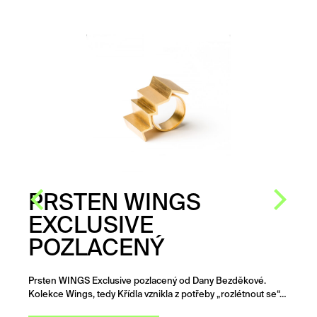
PRSTEN WINGS
EXCLUSIVE
POZLACENÝ
Prsten WINGS Exclusive pozlacený od Dany Bezděkové.
Kolekce Wings, tedy Křídla vznikla z potřeby „rozlétnout se“…