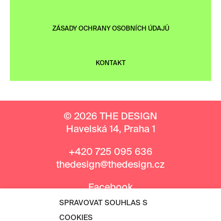
ZÁSADY OCHRANY OSOBNÍCH ÚDAJŮ
KONTAKT
© 2026 THE DESIGN
Havelská 14, Praha 1
+420 725 095 636
thedesign@thedesign.cz
Facebook
Instagram
SPRAVOVAT SOUHLAS S
COOKIES