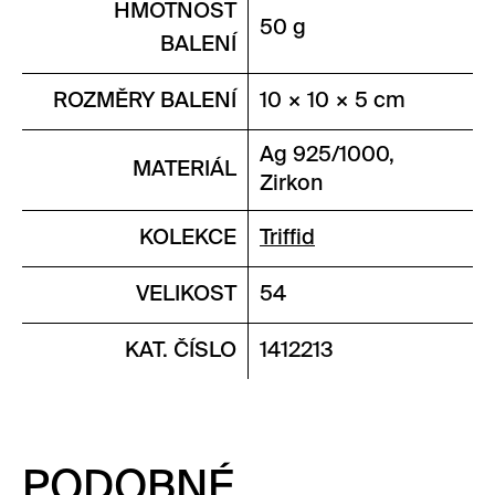
HMOTNOST
50 g
BALENÍ
ROZMĚRY BALENÍ
10 × 10 × 5 cm
Ag 925/1000,
MATERIÁL
Zirkon
KOLEKCE
Triffid
VELIKOST
54
KAT. ČÍSLO
1412213
PODOBNÉ