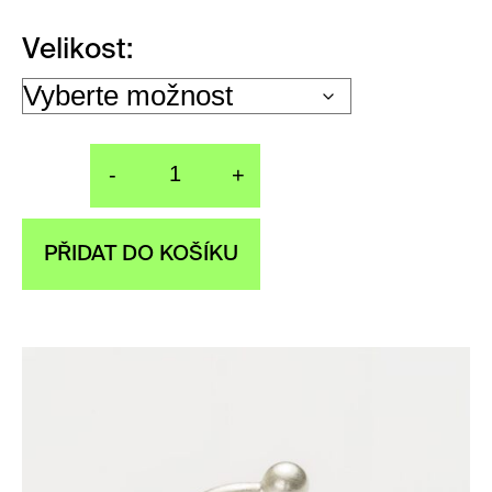
Velikost
-
+
Prsten TRIFFID R
PŘIDAT DO KOŠÍKU