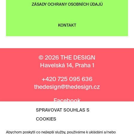
ZÁSADY OCHRANY OSOBNÍCH ÚDAJŮ
KONTAKT
© 2026 THE DESIGN
Havelská 14, Praha 1
+420 725 095 636
thedesign@thedesign.cz
Facebook
Instagram
SPRAVOVAT SOUHLAS S
COOKIES
MEDIÁLNÍ PARTNEŘI
Abychom poskytli co nejlepší služby, používáme k ukládání a/nebo