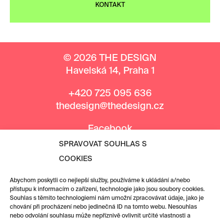
KONTAKT
© 2026 THE DESIGN
Havelská 14, Praha 1
+420 725 095 636
thedesign@thedesign.cz
Facebook
Instagram
SPRAVOVAT SOUHLAS S
COOKIES
MEDIÁLNÍ PARTNEŘI
Abychom poskytli co nejlepší služby, používáme k ukládání a/nebo
přístupu k informacím o zařízení, technologie jako jsou soubory cookies.
Souhlas s těmito technologiemi nám umožní zpracovávat údaje, jako je
chování při procházení nebo jedinečná ID na tomto webu. Nesouhlas
nebo odvolání souhlasu může nepříznivě ovlivnit určité vlastnosti a