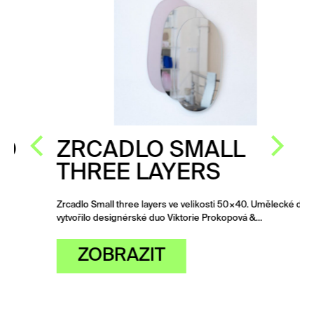
ZRCADLO SMALL
THREE LAYERS
Zrcadlo Small three layers ve velikosti 50×40. Umělecké dílo
vytvořilo designérské duo Viktorie Prokopová &…
ZOBRAZIT