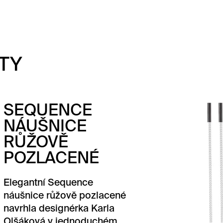
TY
QUENCE
UŠNICE
ŽOVĚ
ZLACENÉ
ntní Sequence
ice růžově pozlacené
la designérka Karla
ková v jednoduchém