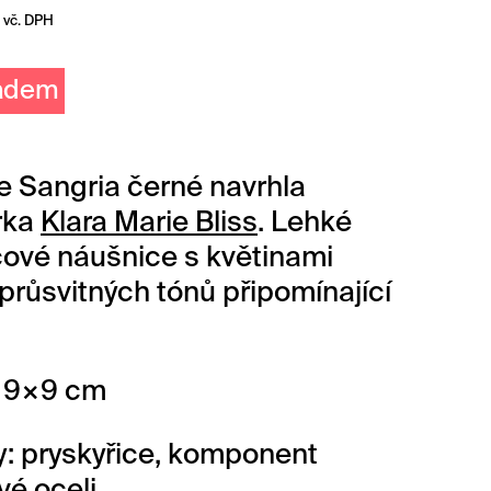
vč. DPH
ladem
 Sangria černé navrhla
rka
Klara Marie Bliss
. Lehké
cové náušnice s květinami
průsvitných tónů připomínající
: 9×9 cm
y: pryskyřice, komponent