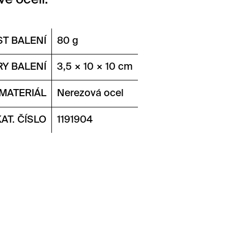
vé oceli.
T BALENÍ
80 g
Y BALENÍ
3,5 × 10 × 10 cm
MATERIÁL
Nerezová ocel
KAT. ČÍSLO
1191904