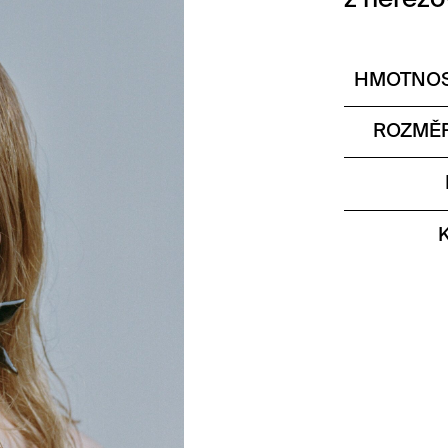
z nerezo
HMOTNOS
ROZMĚR