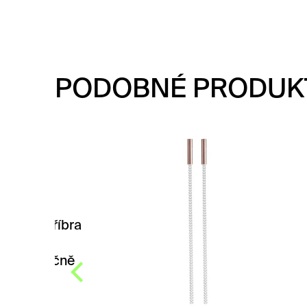
PODOBNÉ PRODUK
SE
NÁ
RŮ
PO
 stříbra
ka
Elega
 ručně
náušn
navrh
Olšá