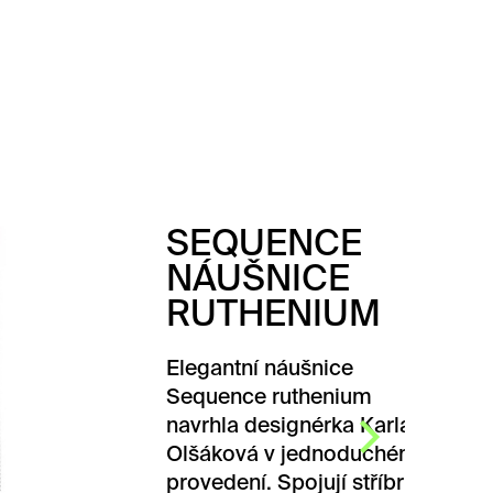
SEQUENCE
NÁUŠNICE
RUTHENIUM
Elegantní náušnice
Sequence ruthenium
navrhla designérka Karla
Olšáková v jednoduchém
provedení. Spojují stříbrnou