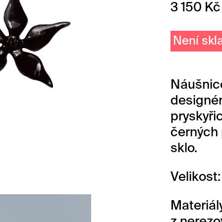
3 150
Kč
Není sk
Náušnice
designé
pryskyři
černých 
sklo.
Velikost
Materiál