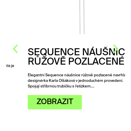
SEQUENCE NÁUŠNICE
RŮŽOVĚ POZLACENÉ
Elegantní Sequence náušnice růžově pozlacené navrhla
designérka Karla Olšáková v jednoduchém provedení.
Spojují stříbrnou trubičku s řetízkem.…
ZOBRAZIT