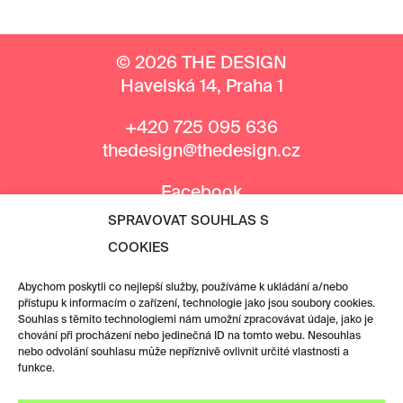
© 2026 THE DESIGN
Havelská 14, Praha 1
+420 725 095 636
thedesign@thedesign.cz
Facebook
Instagram
SPRAVOVAT SOUHLAS S
COOKIES
MEDIÁLNÍ PARTNEŘI
Abychom poskytli co nejlepší služby, používáme k ukládání a/nebo
přístupu k informacím o zařízení, technologie jako jsou soubory cookies.
Souhlas s těmito technologiemi nám umožní zpracovávat údaje, jako je
chování při procházení nebo jedinečná ID na tomto webu. Nesouhlas
nebo odvolání souhlasu může nepříznivě ovlivnit určité vlastnosti a
funkce.