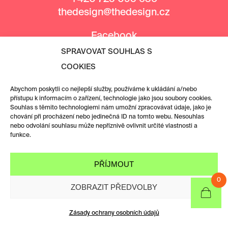
thedesign@thedesign.cz
Facebook
Instagram
SPRAVOVAT SOUHLAS S
COOKIES
MEDIÁLNÍ PARTNEŘI
Abychom poskytli co nejlepší služby, používáme k ukládání a/nebo
přístupu k informacím o zařízení, technologie jako jsou soubory cookies.
Souhlas s těmito technologiemi nám umožní zpracovávat údaje, jako je
chování při procházení nebo jedinečná ID na tomto webu. Nesouhlas
nebo odvolání souhlasu může nepříznivě ovlivnit určité vlastnosti a
funkce.
PŘÍJMOUT
0
ZOBRAZIT PŘEDVOLBY
Zásady ochrany osobních údajů