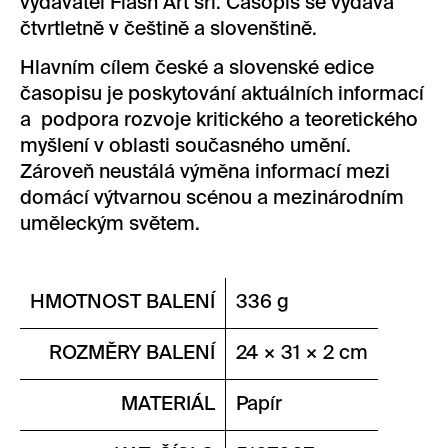
vydavatel Flash Art srl. Časopis se vydává
čtvrtletně v češtině a slovenštině.
Hlavním cílem české a slovenské edice
časopisu je poskytování aktuálních informací
a podpora rozvoje kritického a teoretického
myšlení v oblasti současného umění.
Zároveň neustálá výměna informací mezi
domácí výtvarnou scénou a mezinárodním
uměleckým světem.
HMOTNOST BALENÍ
336 g
ROZMĚRY BALENÍ
24 × 31 × 2 cm
MATERIÁL
Papír