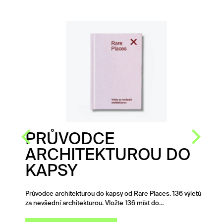
PRŮVODCE
ARCHITEKTUROU DO
KAPSY
Průvodce architekturou do kapsy od Rare Places. 136 výletů
za nevšední architekturou. Vložte 136 míst do…