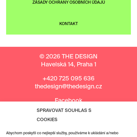
ZÁSADY OCHRANY OSOBNÍCH ÚDAJŮ
KONTAKT
© 2026 THE DESIGN
Havelská 14, Praha 1
+420 725 095 636
thedesign@thedesign.cz
Facebook
Instagram
SPRAVOVAT SOUHLAS S
COOKIES
MEDIÁLNÍ PARTNEŘI
Abychom poskytli co nejlepší služby, používáme k ukládání a/nebo