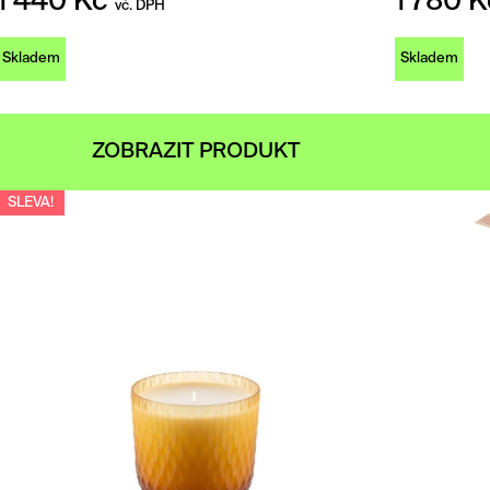
1 440
Kč
1 780
K
vč. DPH
Skladem
Skladem
ZOBRAZIT PRODUKT
SLEVA!