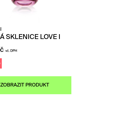
l
Á SKLENICE LOVE I
č
vč. DPH
m
ZOBRAZIT PRODUKT