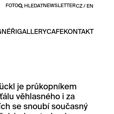
FOTO
NEWSLETTER
HLEDAT
CZ
EN
GNÉŘI
GALLERY
CAFE
KONTAKT
Rückl je průkopníkem
álu věhlasného i za
cích se snoubí současný