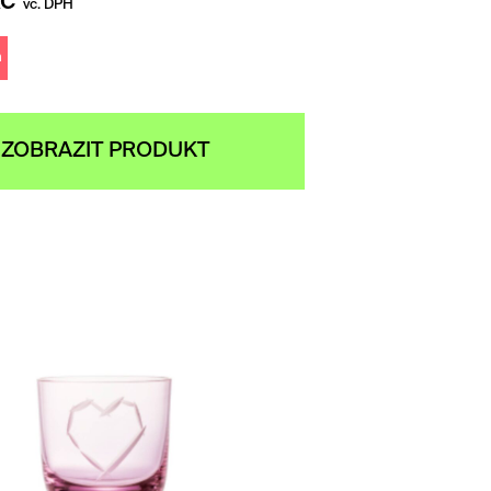
č
vč. DPH
m
ZOBRAZIT PRODUKT