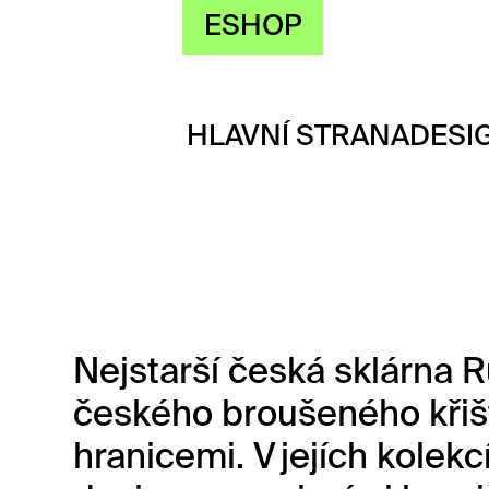
ESHOP
HLAVNÍ STRANA
DESI
Nejstarší česká sklárna 
českého broušeného křišť
hranicemi. V jejích kolek