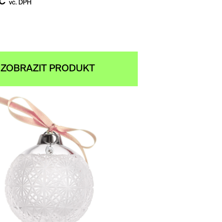
č
vč. DPH
ZOBRAZIT PRODUKT