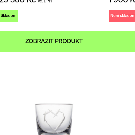
29 360
Kč
1 960
K
vč. DPH
Skladem
Není sklade
ZOBRAZIT PRODUKT