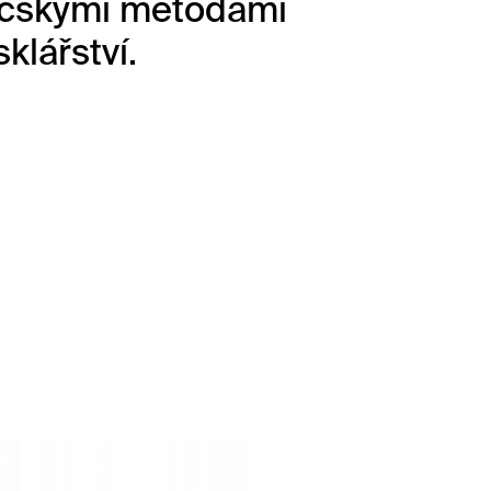
sičskými metodami
klářství.