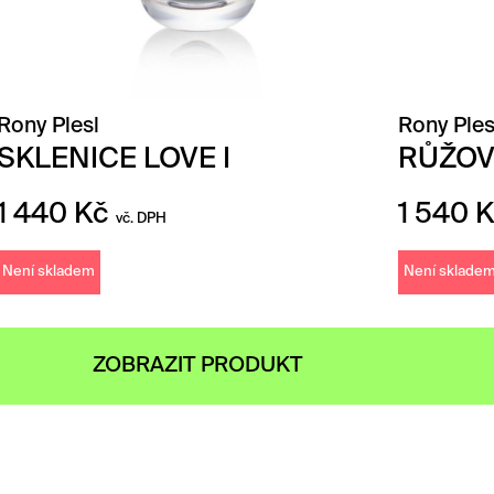
Rony Plesl
Rony Ples
SKLENICE LOVE I
RŮŽOV
1 440
Kč
1 540
K
vč. DPH
Není skladem
Není sklade
ZOBRAZIT PRODUKT