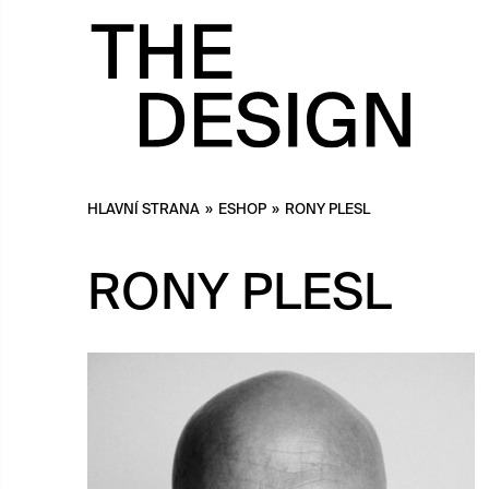
HLAVNÍ STRANA
»
ESHOP
»
RONY PLESL
RONY PLESL