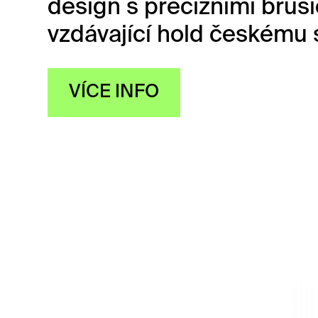
design s precizními bru
vzdávající hold českému s
VÍCE INFO