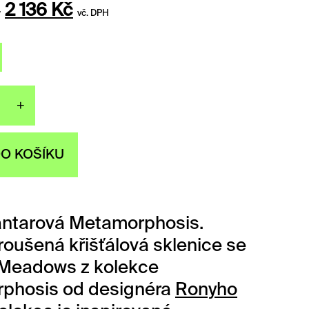
Původní
Aktuální
č
2 136
Kč
vč. DPH
cena
cena
byla:
je:
2
2
670 Kč.
136 Kč.
+
íčka jantarová Metamorphosis množs
DO KOŠÍKU
antarová Metamorphosis.
oušená křišťálová sklenice se
 Meadows z kolekce
phosis od designéra
Ronyho