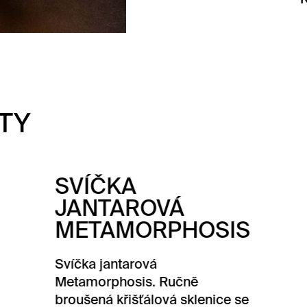
TY
KA
TAROVÁ
AMORPHOSIS
antarová
phosis. Ručně
 křišťálová sklenice se