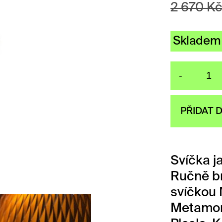
2 670
K
Skladem
-
Sv
PŘIDAT 
Svíčka j
Ručně br
svíčkou
Metamor