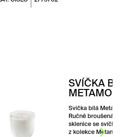
SVÍČKA BÍLÁ
METAMORPHOSIS
Svíčka bílá Metamorphosis.
Ručně broušená křišťálová
sklenice se svíčkou Meadows
z kolekce Metamorphosis od