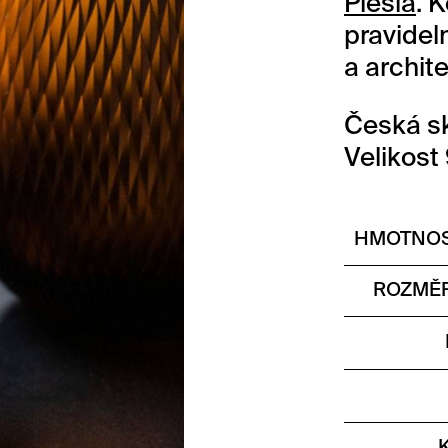
Plesla
. 
pravidel
a archite
Česká sk
Velikost
HMOTNOS
ROZMĚR