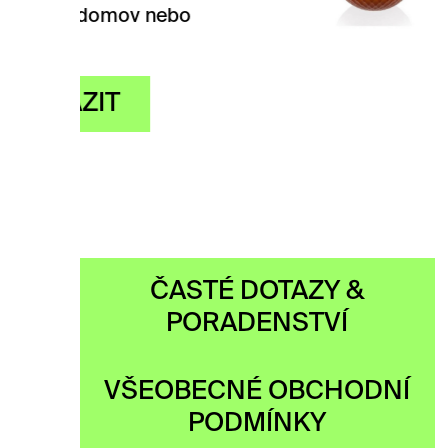
ebo
svíčkou 
Metamor
Ronyho
ZOB
ČASTÉ DOTAZY &
PORADENSTVÍ
VŠEOBECNÉ OBCHODNÍ
PODMÍNKY