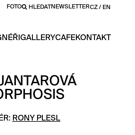
FOTO
NEWSLETTER
HLEDAT
CZ
EN
GNÉŘI
GALLERY
CAFE
KONTAKT
 JANTAROVÁ
RPHOSIS
ÉR:
RONY PLESL