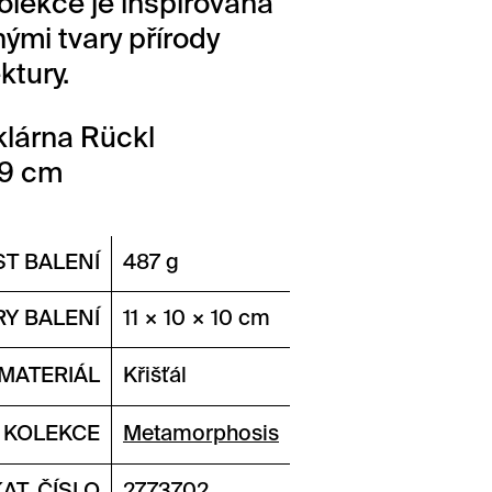
Kolekce je inspirovaná
nými tvary přírody
ktury.
lárna Rückl
 9 cm
T BALENÍ
487 g
Y BALENÍ
11 × 10 × 10 cm
MATERIÁL
Křišťál
KOLEKCE
Metamorphosis
KAT. ČÍSLO
2773702