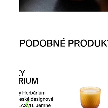
PODOBNÉ PRODUK
SVÍČ
JAN
MET
ium
Svíčka j
signové
Metamor
 Jemně
broušená