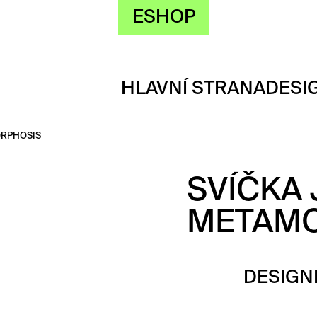
ESHOP
HLAVNÍ STRANA
DESI
ORPHOSIS
SVÍČKA
METAMO
DESIGN