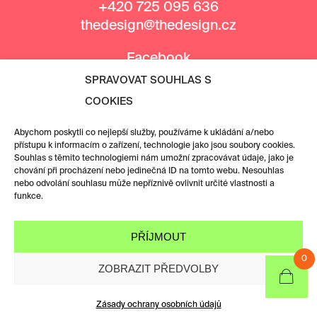
+420 725 095 636
thedesign@thedesign.cz
Facebook
Instagram
SPRAVOVAT SOUHLAS S
COOKIES
MEDIÁLNÍ PARTNEŘI
Abychom poskytli co nejlepší služby, používáme k ukládání a/nebo
přístupu k informacím o zařízení, technologie jako jsou soubory cookies.
Souhlas s těmito technologiemi nám umožní zpracovávat údaje, jako je
chování při procházení nebo jedinečná ID na tomto webu. Nesouhlas
nebo odvolání souhlasu může nepříznivě ovlivnit určité vlastnosti a
funkce.
PŘÍJMOUT
0
ZOBRAZIT PŘEDVOLBY
Zásady ochrany osobních údajů