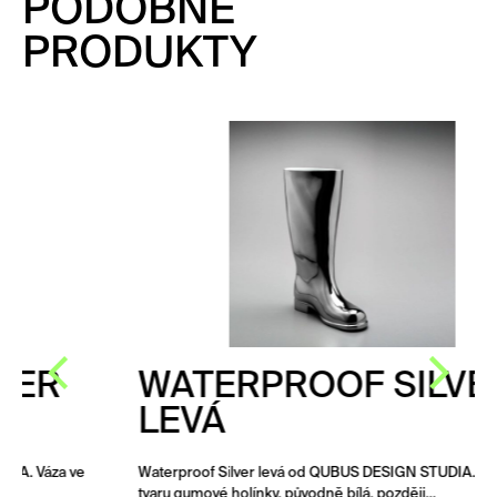
PODOBNÉ
PRODUKTY
WATERPROOF SILVER
LEVÁ
e
Waterproof Silver levá od QUBUS DESIGN STUDIA. Váza ve
tvaru gumové holínky, původně bílá, později…