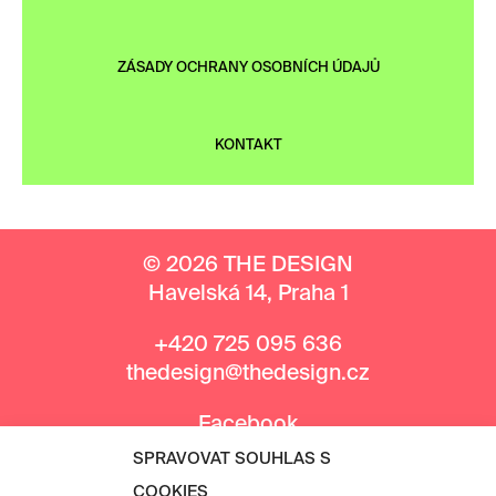
ZÁSADY OCHRANY OSOBNÍCH ÚDAJŮ
KONTAKT
© 2026 THE DESIGN
Havelská 14, Praha 1
+420 725 095 636
thedesign@thedesign.cz
Facebook
Instagram
SPRAVOVAT SOUHLAS S
COOKIES