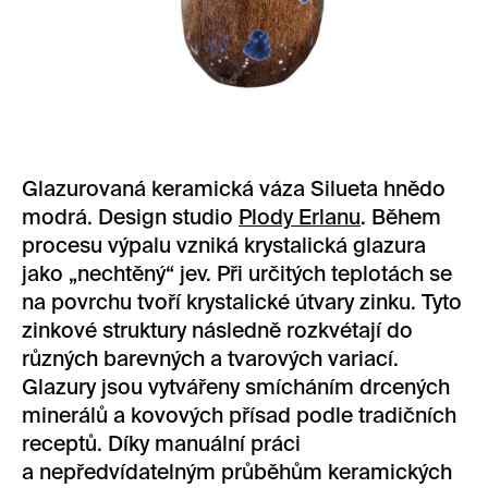
Glazurovaná keramická váza Silueta hnědo
modrá. Design studio
Plody Erlanu
. Během
procesu výpalu vzniká krystalická glazura
jako „nechtěný“ jev. Při určitých teplotách se
na povrchu tvoří krystalické útvary zinku. Tyto
zinkové struktury následně rozkvétají do
různých barevných a tvarových variací.
Glazury jsou vytvářeny smícháním drcených
minerálů a kovových přísad podle tradičních
receptů. Díky manuální práci
a nepředvídatelným průběhům keramických