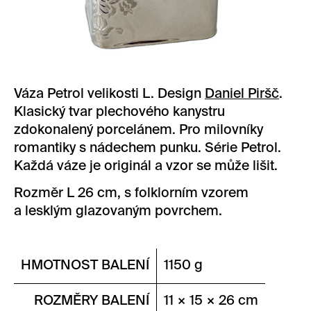
Váza Petrol velikosti L. Design
Daniel Piršč
.
Klasický tvar plechového kanystru
zdokonalený porcelánem. Pro milovníky
romantiky s nádechem punku. Série Petrol.
Každá váze je originál a vzor se může lišit.
Rozměr L 26 cm, s folklorním vzorem
a lesklým glazovaným povrchem.
HMOTNOST BALENÍ
1150 g
ROZMĚRY BALENÍ
11 × 15 × 26 cm