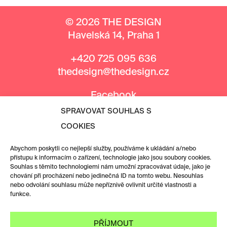
© 2026 THE DESIGN
Havelská 14, Praha 1
+420 725 095 636
thedesign@thedesign.cz
Facebook
Instagram
SPRAVOVAT SOUHLAS S
COOKIES
MEDIÁLNÍ PARTNEŘI
Abychom poskytli co nejlepší služby, používáme k ukládání a/nebo
přístupu k informacím o zařízení, technologie jako jsou soubory cookies.
Souhlas s těmito technologiemi nám umožní zpracovávat údaje, jako je
chování při procházení nebo jedinečná ID na tomto webu. Nesouhlas
nebo odvolání souhlasu může nepříznivě ovlivnit určité vlastnosti a
funkce.
PŘÍJMOUT