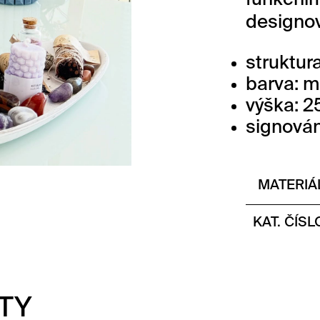
funkčním
designo
struktura
barva: m
výška: 2
signová
MATERIÁ
KAT. ČÍSL
TY