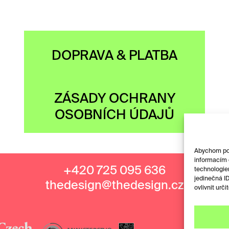
DOPRAVA & PLATBA
ZÁSADY OCHRANY
OSOBNÍCH ÚDAJŮ
Abychom posk
informacím o
+420 725 095 636
technologie
jedinečná I
thedesign@thedesign.cz
ovlivnit urči