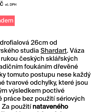
č
vč. DPH
ladem
drofialová 26cm od
rského studia
Shardart
. Váza
v rukou českých sklářských
radičním foukáním dřevěné
íky tomuto postupu nese každý
é tvarové odchylky, které jsou
ým výsledkem poctivé
 práce bez použití sériových
 Za použití
nataveného