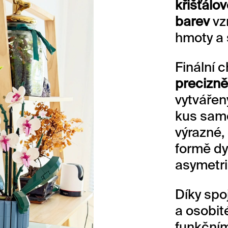
křišťálo
barev
vz
hmoty a 
Finální 
precizně
vytvářen
kus samo
výrazné,
formě dy
asymetrii
Díky spo
a osobit