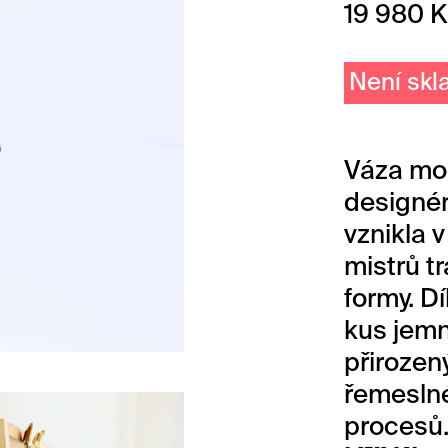
19 980
K
Není sk
Váza mo
designé
vznikla 
mistrů t
formy. D
kus jemn
přirozen
řemeslné
procesů.