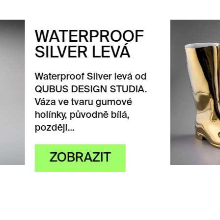
TERPROOF
LVER LEVÁ
proof Silver levá od
S DESIGN STUDIA.
ve tvaru gumové
ky, původně bílá,
ji…
OBRAZIT