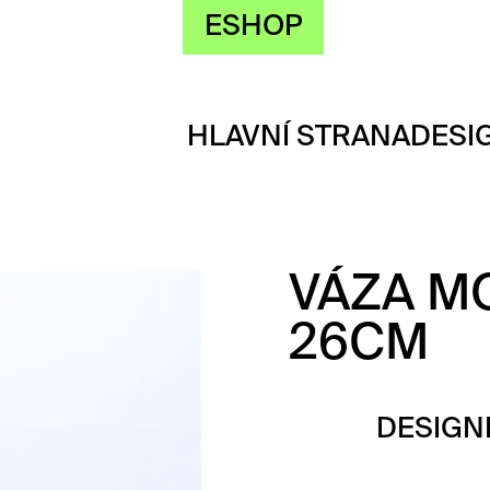
ESHOP
HLAVNÍ STRANA
DESI
VÁZA M
26CM
DESIGN