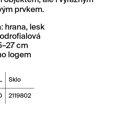
 objektem, ale i výrazným
vým prvkem.
: hrana, lesk
odrofialová
5–27 cm
no logem
L
Sklo
O
2119802