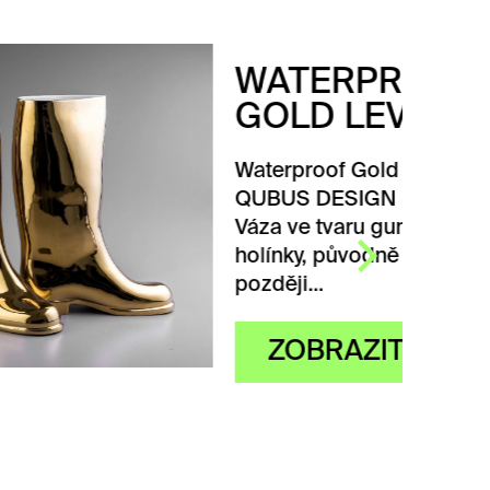
WATERPROOF
GOLD LEVÁ
Waterproof Gold levá od
QUBUS DESIGN STUDIA.
Váza ve tvaru gumové
holínky, původně bílá,
později…
ZOBRAZIT