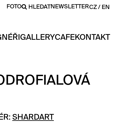
FOTO
NEWSLETTER
HLEDAT
CZ
EN
GNÉŘI
GALLERY
CAFE
KONTAKT
ODROFIALOVÁ
ÉR:
SHARDART