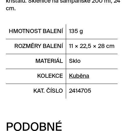
křišťálu. Sklenice na šampaňské 200 ml, 24
cm.
HMOTNOST BALENÍ
135 g
ROZMĚRY BALENÍ
11 × 22,5 × 28 cm
MATERIÁL
Sklo
KOLEKCE
Kuběna
KAT. ČÍSLO
2414705
PODOBNÉ