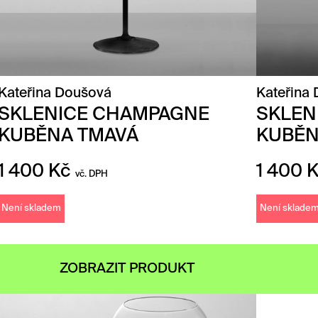
Kateřina Doušová
Kateřina
SKLENICE CHAMPAGNE
SKLEN
KUBĚNA TMAVÁ
KUBĚ
1 400
Kč
1 400
vč. DPH
Není skladem
Není sklade
ZOBRAZIT PRODUKT