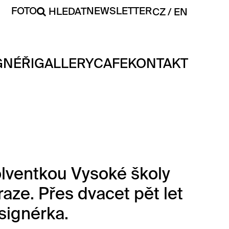
FOTO
NEWSLETTER
HLEDAT
CZ
EN
GNÉŘI
GALLERY
CAFE
KONTAKT
lventkou Vysoké školy
ze. Přes dvacet pět let
signérka.