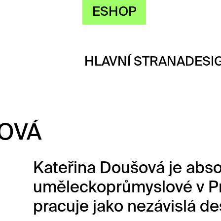
ESHOP
HLAVNÍ STRANA
DESI
OVÁ
Kateřina Doušová je abso
uměleckoprůmyslové v Pra
pracuje jako nezávislá de