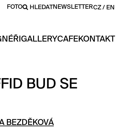
FOTO
NEWSLETTER
HLEDAT
CZ
EN
GNÉŘI
GALLERY
CAFE
KONTAKT
FID BUD SE
A BEZDĚKOVÁ