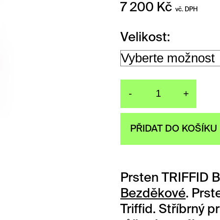
7 200
Kč
vč. DPH
Velikost
-
+
Prsten TRI
PŘIDAT DO KOŠÍKU
Prsten TRIFFID 
Bezděkové
. Prs
Triffid. Stříbrný