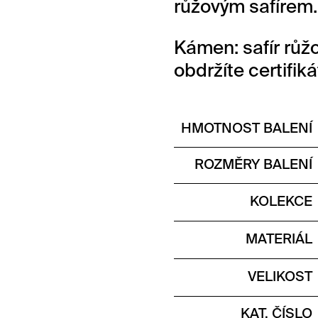
růžovým safírem.
Kámen: safír růžo
obdržíte certifik
HMOTNOST BALENÍ
ROZMĚRY BALENÍ
KOLEKCE
MATERIÁL
VELIKOST
KAT. ČÍSLO