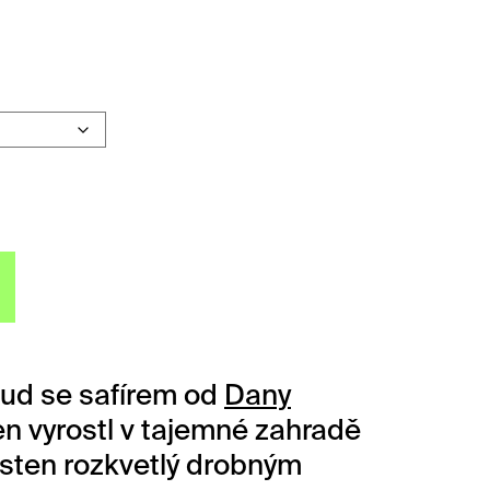
FFID Bud se safírem množství
Bud se safírem od
Dany
ten vyrostl v tajemné zahradě
 prsten rozkvetlý drobným