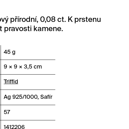
vý přírodní, 0,08 ct. K prstenu
át pravosti kamene.
45 g
9 × 9 × 3,5 cm
Triffid
Ag 925/1000, Safír
57
1412206