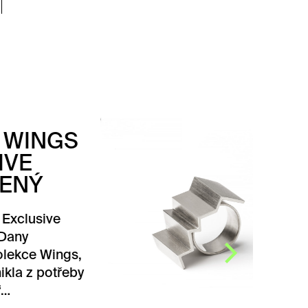
PRSTEN WINGS
EXCLUSIVE
Prsten WINGS Exclusive od
Dany Bezděkové. Kolekce
Wings, tedy Křídla vznikla
z potřeby „rozlétnout se“
směrem…