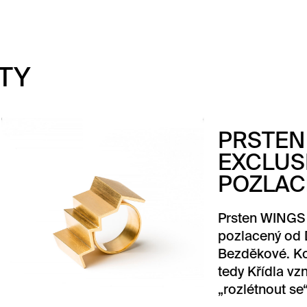
TY
STEN WINGS
CLUSIVE
ZLACENÝ
en WINGS Exclusive
acený od Dany
ěkové. Kolekce Wings,
Křídla vznikla z potřeby
étnout se“…