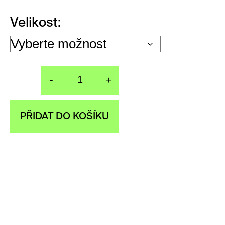
Velikost
-
+
Prsten Shining če
PŘIDAT DO KOŠÍKU