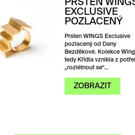
STEN WINGS
CLUSIVE
ZLACENÝ
en WINGS Exclusive
acený od Dany
ěkové. Kolekce Wings,
Křídla vznikla z potřeby
étnout se“…
OBRAZIT