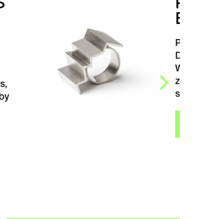
PRSTEN WINGS
EXCLUSIVE
Prsten WINGS Exclusive od
Dany Bezděkové. Kolekce
Wings, tedy Křídla vznikla
z potřeby „rozlétnout se“
směrem…
ZOBRAZIT