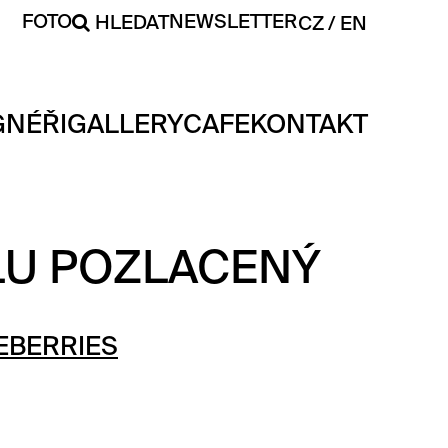
FOTO
NEWSLETTER
HLEDAT
CZ
EN
GNÉŘI
GALLERY
CAFE
KONTAKT
LU POZLACENÝ
EBERRIES