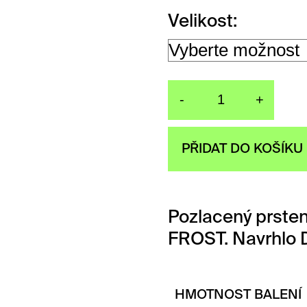
Velikost
-
+
Prsten Mu
PŘIDAT DO KOŠÍKU
Pozlacený prsten
FROST. Navrhlo 
HMOTNOST BALENÍ