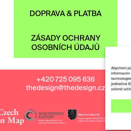
DOPRAVA & PLATBA
ZÁSADY OCHRANY
OSOBNÍCH ÚDAJŮ
Abychom posk
informacím o
+420 725 095 636
technologie
jedinečná I
thedesign@thedesign.cz
ovlivnit urči