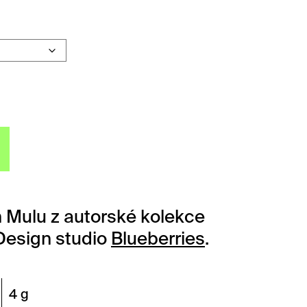
lu pozlacený množství
 Mulu z autorské kolekce
Design studio
Blueberries
.
4 g