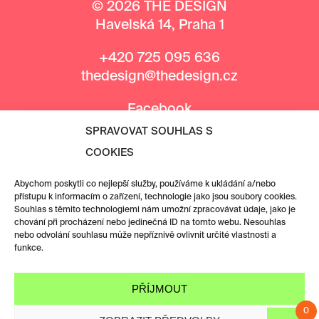
© 2026 THE DESIGN
Havelská 14, Praha 1
+420 725 095 636
thedesign@thedesign.cz
Facebook
Instagram
SPRAVOVAT SOUHLAS S
COOKIES
MEDIÁLNÍ PARTNEŘI
Abychom poskytli co nejlepší služby, používáme k ukládání a/nebo
přístupu k informacím o zařízení, technologie jako jsou soubory cookies.
Souhlas s těmito technologiemi nám umožní zpracovávat údaje, jako je
chování při procházení nebo jedinečná ID na tomto webu. Nesouhlas
nebo odvolání souhlasu může nepříznivě ovlivnit určité vlastnosti a
funkce.
PŘÍJMOUT
0