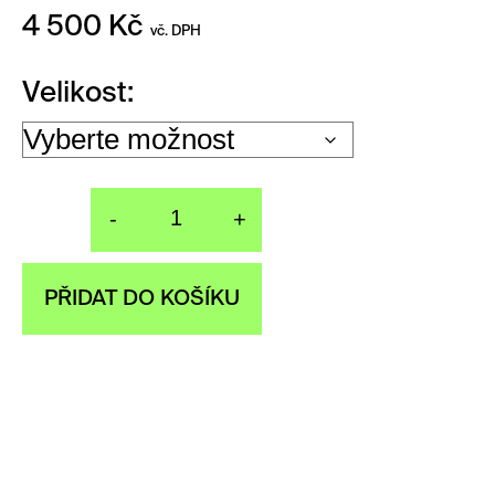
4 500
Kč
vč. DPH
Velikost
-
+
Prsten hrozínky p
PŘIDAT DO KOŠÍKU