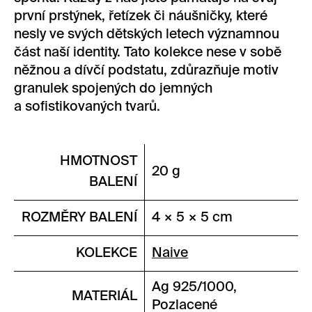
první prstýnek, řetízek či náušničky, které
nesly ve svých dětských letech významnou
část naší identity. Tato kolekce nese v sobě
něžnou a dívčí podstatu, zdůrazňuje motiv
granulek spojených do jemných
a sofistikovaných tvarů.
HMOTNOST
20 g
BALENÍ
ROZMĚRY BALENÍ
4 × 5 × 5 cm
KOLEKCE
Naive
Ag 925/1000,
MATERIÁL
Pozlacené