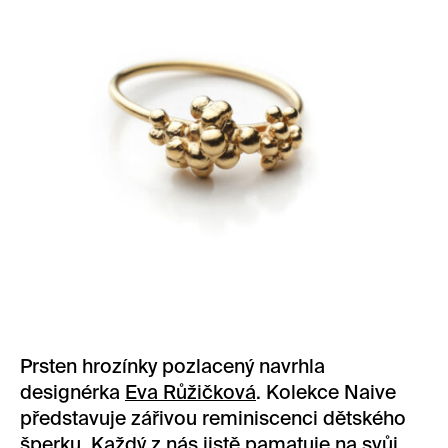
Prsten hrozínky pozlacený navrhla
designérka
Eva Růžičková
. Kolekce Naive
představuje zářivou reminiscenci dětského
šperku. Každý z nás jistě pamatuje na svůj