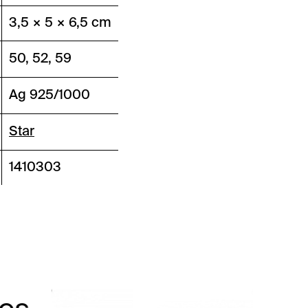
3,5 × 5 × 6,5 cm
50, 52, 59
Ag 925/1000
Star
1410303