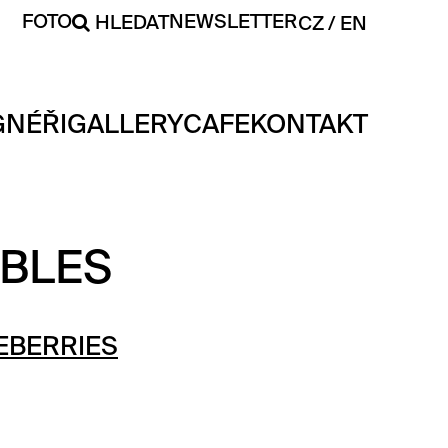
FOTO
NEWSLETTER
HLEDAT
CZ
EN
GNÉŘI
GALLERY
CAFE
KONTAKT
BLES
EBERRIES