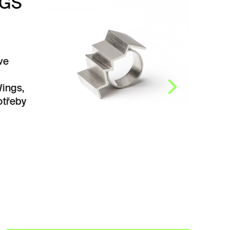
PRSTEN WINGS
EXCLUSIVE
Prsten WINGS Exclusive od
Dany Bezděkové. Kolekce
Wings, tedy Křídla vznikla
z potřeby „rozlétnout se“
směrem…
ZOBRAZIT