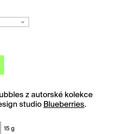
bbles množství
Bubbles z autorské kolekce
esign studio
Blueberries
.
15 g