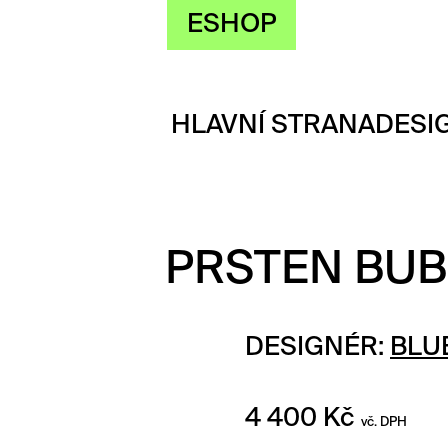
ESHOP
HLAVNÍ STRANA
DESI
PRSTEN BUB
DESIGNÉR:
BLU
4 400
Kč
vč. DPH