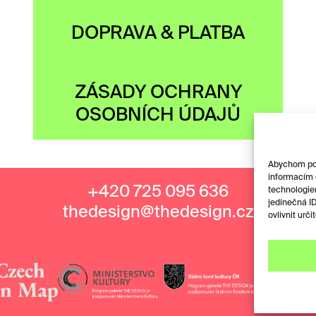
DOPRAVA & PLATBA
ZÁSADY OCHRANY
OSOBNÍCH ÚDAJŮ
Abychom posk
informacím o
+420 725 095 636
technologie
jedinečná I
thedesign@thedesign.cz
ovlivnit urči