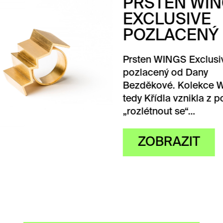
STEN WINGS
CLUSIVE
ZLACENÝ
en WINGS Exclusive
acený od Dany
ěkové. Kolekce Wings,
Křídla vznikla z potřeby
létnout se“…
ZOBRAZIT