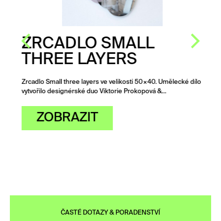
ZRCADLO SMALL
THREE LAYERS
Zrcadlo Small three layers ve velikosti 50×40. Umělecké dílo
vytvořilo designérské duo Viktorie Prokopová &…
ZOBRAZIT
ČASTÉ DOTAZY & PORADENSTVÍ