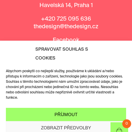
Havelská 14, Praha 1
+420 725 095 636
thedesign@thedesign.cz
Facebook
Instagram
SPRAVOVAT SOUHLAS S
COOKIES
MEDIÁLNÍ PARTNEŘI
Abychom poskytli co nejlepší služby, používáme k ukládání a/nebo
přístupu k informacím o zařízení, technologie jako jsou soubory cookies.
Souhlas s těmito technologiemi nám umožní zpracovávat údaje, jako je
chování při procházení nebo jedinečná ID na tomto webu. Nesouhlas
nebo odvolání souhlasu může nepříznivě ovlivnit určité vlastnosti a
funkce.
PŘÍJMOUT
0
ZOBRAZIT PŘEDVOLBY