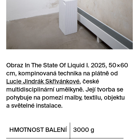
Obraz In The State Of Liquid I. 2025, 50×60
cm, kompinovaná technika na plátně od
Lucie Jindrák Skřivánkové
, české
multidisciplinární umělkyně. Její tvorba se
pohybuje na pomezí malby, textilu, objektu
a světelné instalace.
HMOTNOST BALENÍ
3000 g