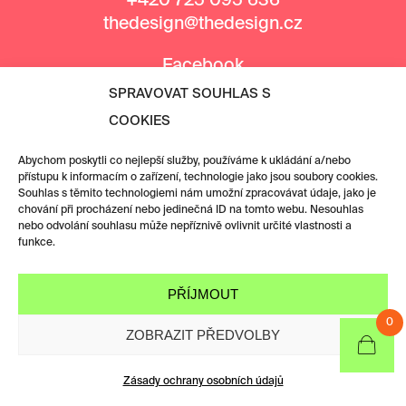
+420 725 095 636
thedesign@thedesign.cz
Facebook
Instagram
SPRAVOVAT SOUHLAS S
COOKIES
MEDIÁLNÍ PARTNEŘI
Abychom poskytli co nejlepší služby, používáme k ukládání a/nebo
přístupu k informacím o zařízení, technologie jako jsou soubory cookies.
Souhlas s těmito technologiemi nám umožní zpracovávat údaje, jako je
chování při procházení nebo jedinečná ID na tomto webu. Nesouhlas
nebo odvolání souhlasu může nepříznivě ovlivnit určité vlastnosti a
funkce.
PŘÍJMOUT
0
ZOBRAZIT PŘEDVOLBY
Zásady ochrany osobních údajů