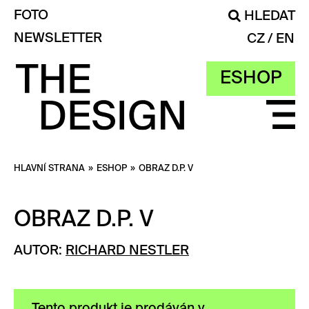
FOTO
HLEDAT
NEWSLETTER
CZ
EN
ESHOP
HLAVNÍ STRANA
»
ESHOP
»
OBRAZ D.P. V
OBRAZ D.P. V
AUTOR:
RICHARD NESTLER
Tento produkt je prodáván v