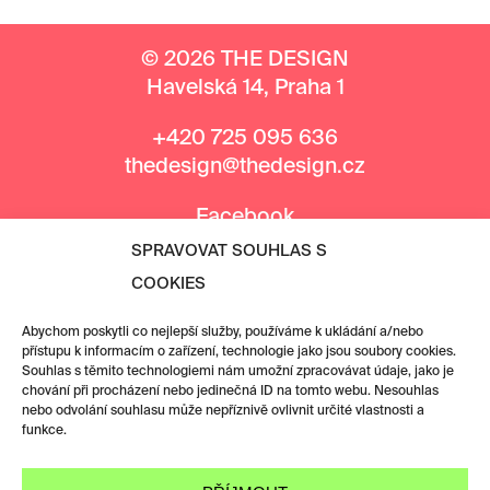
© 2026 THE DESIGN
Havelská 14, Praha 1
+420 725 095 636
thedesign@thedesign.cz
Facebook
Instagram
SPRAVOVAT SOUHLAS S
COOKIES
MEDIÁLNÍ PARTNEŘI
Abychom poskytli co nejlepší služby, používáme k ukládání a/nebo
přístupu k informacím o zařízení, technologie jako jsou soubory cookies.
Souhlas s těmito technologiemi nám umožní zpracovávat údaje, jako je
chování při procházení nebo jedinečná ID na tomto webu. Nesouhlas
nebo odvolání souhlasu může nepříznivě ovlivnit určité vlastnosti a
funkce.