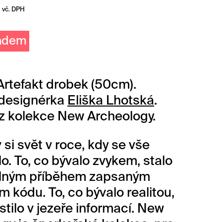
vč. DPH
ladem
Artefakt drobek (50cm).
 designérka
Eliška Lhotská
.
z kolekce New Archeology.
 si svět v roce, kdy se vše
lo. To, co bývalo zvykem, stalo
elným příběhem zapsaným
m kódu. To, co bývalo realitou,
stilo v jezeře informací. New