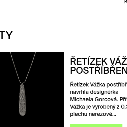
TY
TÍZEK VÁŽKA
STŘÍBŘENÝ
ek Vážka postříbřený
hla designérka
aela Gorcová. Přívěsek
a je vyrobený z 0,3 mm
hu nerezové…