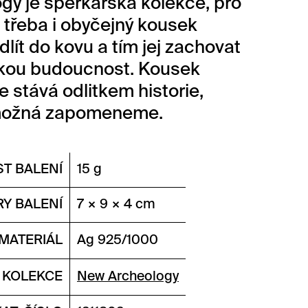
gy je šperkařská kolekce, pro
e třeba i obyčejný kousek
dlít do kovu a tím jej zachovat
ekou budoucnost. Kousek
e stává odlitkem historie,
možná zapomeneme.
T BALENÍ
15 g
Y BALENÍ
7 × 9 × 4 cm
MATERIÁL
Ag 925/1000
KOLEKCE
New Archeology