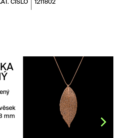
KAT. ČÍSLO
1211802
ŘETÍZEK
BOBKOVÝ LIST
POZLACENÝ
Řetízek Bobkový list
pozlacený navrhla
designérka Michaela
Gorcová. Přívěsek Bobkový
list je vyrobený z 0,3 mm…