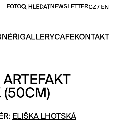
FOTO
NEWSLETTER
HLEDAT
CZ
EN
GNÉŘI
GALLERY
CAFE
KONTAKT
K ARTEFAKT
 (50CM)
ÉR:
ELIŠKA LHOTSKÁ