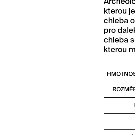
Archeolo
kterou j
chleba o
pro dal
chleba s
kterou 
HMOTNOS
ROZMĚR