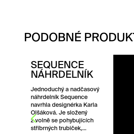
PODOBNÉ PRODUK
ŘE
K
PO
sový
Řetíz
navr
arla
Mich
Vážk
ích
plec