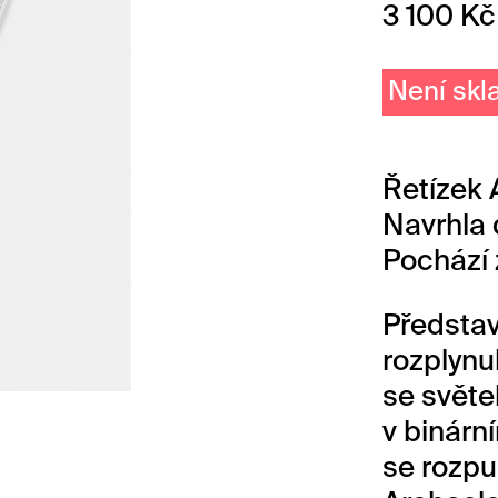
3 100
Kč
Není sk
Řetízek 
Navrhla
Pochází 
Představ
rozplynu
se svět
v binární
se rozpu