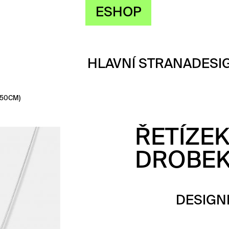
ESHOP
HLAVNÍ STRANA
DESI
(50CM)
ŘETÍZE
DROBEK
DESIGN