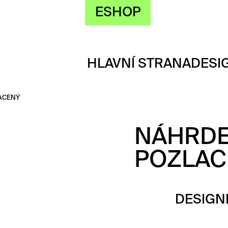
ESHOP
HLAVNÍ STRANA
DESI
ACENÝ
NÁHRDE
POZLAC
DESIGN