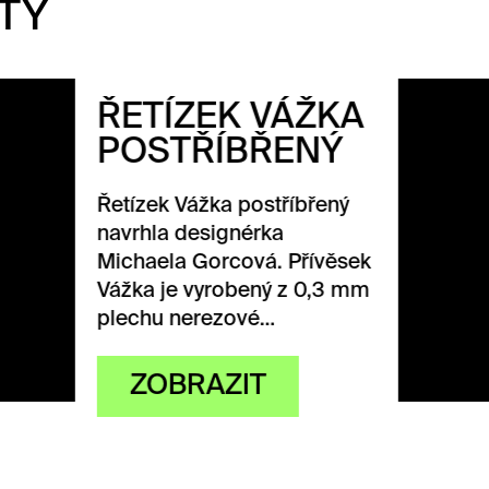
TY
TÍZEK VÁŽKA
STŘÍBŘENÝ
ek Vážka postříbřený
la designérka
ela Gorcová. Přívěsek
 je vyrobený z 0,3 mm
u nerezové…
OBRAZIT