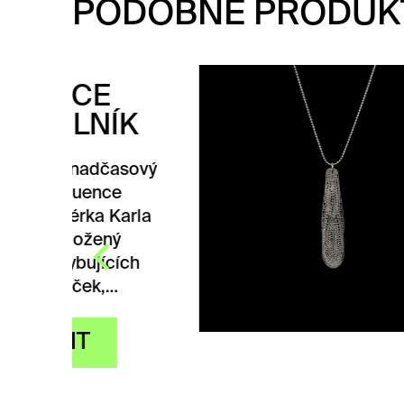
PODOBNÉ PRODUK
ŘE
K
PO
sový
Řetíz
navrh
rla
Micha
Vážka
ch
plech
Z