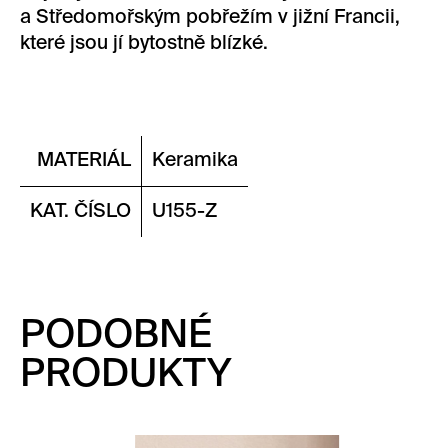
a Středomořským pobřežím v jižní Francii,
které jsou jí bytostně blízké.
MATERIÁL
Keramika
KAT. ČÍSLO
U155-Z
PODOBNÉ
PRODUKTY