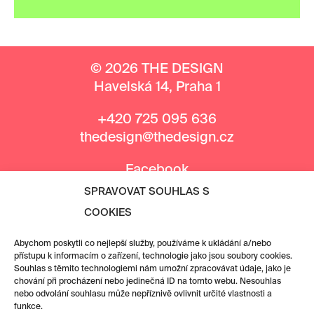
© 2026 THE DESIGN
Havelská 14, Praha 1
+420 725 095 636
thedesign@thedesign.cz
Facebook
Instagram
SPRAVOVAT SOUHLAS S
COOKIES
MEDIÁLNÍ PARTNEŘI
Abychom poskytli co nejlepší služby, používáme k ukládání a/nebo
přístupu k informacím o zařízení, technologie jako jsou soubory cookies.
Souhlas s těmito technologiemi nám umožní zpracovávat údaje, jako je
chování při procházení nebo jedinečná ID na tomto webu. Nesouhlas
nebo odvolání souhlasu může nepříznivě ovlivnit určité vlastnosti a
funkce.