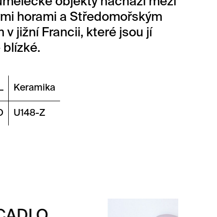
umělecké objekty nachází mezi
ými horami a Středomořským
v jižní Francii, které jsou jí
 blízké.
L
Keramika
O
U148-Z
ZRCADLO