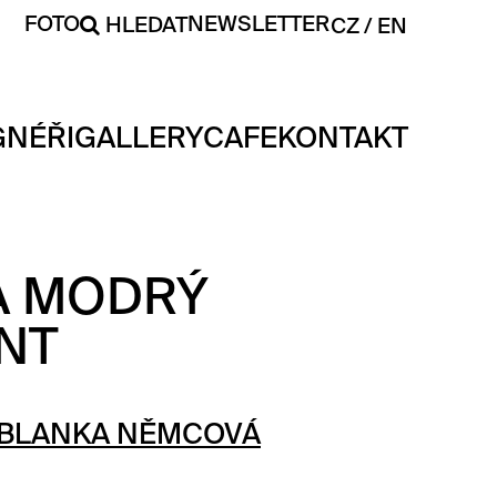
FOTO
NEWSLETTER
HLEDAT
CZ
EN
GNÉŘI
GALLERY
CAFE
KONTAKT
A MODRÝ
NT
BLANKA NĚMCOVÁ