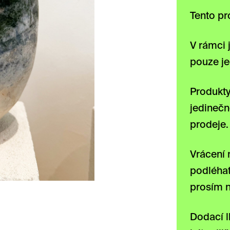
Tento pr
V rámci 
pouze je
Produkty
jedineč
prodeje.
Vrácení
podléhat
prosím 
Dodací l