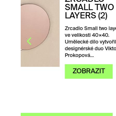
SM
LAY
ers (2)
Zrcad
ve ve
lo
Uměle
orie
desig
Prok
Z