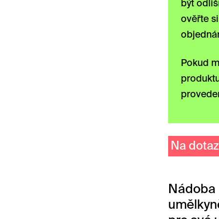
být odli
ověřte s
objednán
Pokud má
produktu
provede
Na dotaz
Nádoba M
umělky