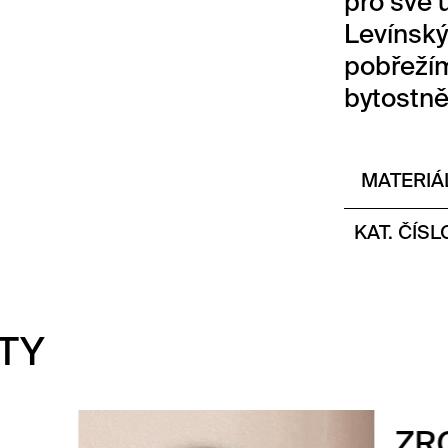
pro své 
Levínsk
pobřežím 
bytostně
MATERIÁ
KAT. ČÍSL
TY
CADLO