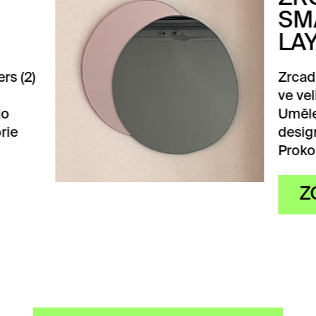
ALL TWO
ERS (1)
lo Small two layers (1)
likosti 40×40.
cké dílo vytvořilo
nérské duo Viktorie
opová…
OBRAZIT