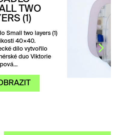
SMALL THREE
LAYERS
Zrcadlo Small three layers
ve velikosti 50×40.
Umělecké dílo vytvořilo
designérské duo Viktorie
Prokopová &…
ZOBRAZIT