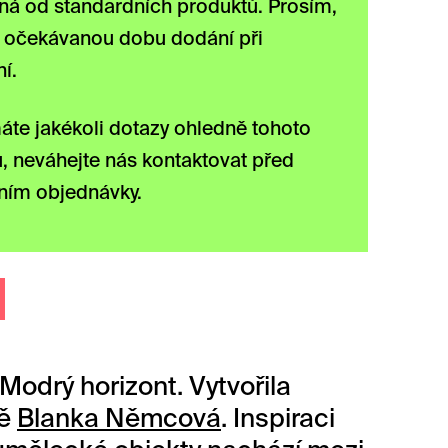
šná od standardních produktů. Prosím,
i očekávanou dobu dodání při
í.
te jakékoli dotazy ohledně tohoto
, neváhejte nás kontaktovat před
ním objednávky.
odrý horizont. Vytvořila
ně
Blanka Němcová
. Inspiraci