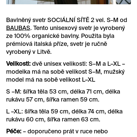
Bavlněný svetr SOCIÁLNÍ SÍTĚ 2 vel. S-M od
BAUBAS
. Tento unisexový svetr je vyrobený
ze 100% organické bavlny. Použita byla
prémiová italská příze, svetr je ručně
vyrobený v Litvě.
Velikosti:
dvě unisex velikosti: S–M a L–XL –
modelka má na sobě velikost S–M, mužský
model má na sobě velikost L–XL
S –M: šířka těla 53 cm, délka 71 cm, délka
rukávu 57 cm, šířka ramen 59 cm.
L –XL: šířka těla 59 cm, délka 74 cm, délka
rukávu 60 cm, šířka ramen 63 cm.
Péče:
– doporučeno prát v ruce nebo