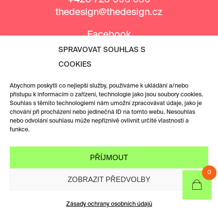
thedesign@thedesign.cz
Facebook
Instagram
SPRAVOVAT SOUHLAS S
COOKIES
MEDIÁLNÍ PARTNEŘI
Abychom poskytli co nejlepší služby, používáme k ukládání a/nebo
přístupu k informacím o zařízení, technologie jako jsou soubory cookies.
Souhlas s těmito technologiemi nám umožní zpracovávat údaje, jako je
chování při procházení nebo jedinečná ID na tomto webu. Nesouhlas
nebo odvolání souhlasu může nepříznivě ovlivnit určité vlastnosti a
funkce.
PŘÍJMOUT
0
ZOBRAZIT PŘEDVOLBY
Zásady ochrany osobních údajů