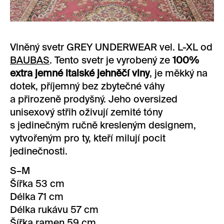
Vlněný svetr GREY UNDERWEAR vel. L-XL od
BAUBAS
. Tento svetr je vyrobený ze
100%
extra jemné italské jehněčí vlny
, je měkký na
dotek, příjemný bez zbytečné váhy
a přirozeně prodyšný. Jeho oversized
unisexový střih oživují zemité tóny
s jedinečným ručně kresleným designem,
vytvořeným pro ty, kteří milují pocit
jedinečnosti.
S–M
Šířka 53 cm
Délka 71 cm
Délka rukávu 57 cm
Šířka ramen 59 cm