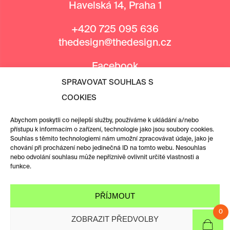
Havelská 14, Praha 1
+420 725 095 636
thedesign@thedesign.cz
Facebook
Instagram
SPRAVOVAT SOUHLAS S
COOKIES
MEDIÁLNÍ PARTNEŘI
Abychom poskytli co nejlepší služby, používáme k ukládání a/nebo
přístupu k informacím o zařízení, technologie jako jsou soubory cookies.
Souhlas s těmito technologiemi nám umožní zpracovávat údaje, jako je
chování při procházení nebo jedinečná ID na tomto webu. Nesouhlas
nebo odvolání souhlasu může nepříznivě ovlivnit určité vlastnosti a
funkce.
PŘÍJMOUT
0
ZOBRAZIT PŘEDVOLBY
KATEGORIE &