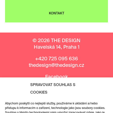
KONTAKT
© 2026 THE DESIGN
Havelská 14, Praha 1
+420 725 095 636
thedesign@thedesign.cz
Facebook
Instagram
SPRAVOVAT SOUHLAS S
COOKIES
MEDIÁLNÍ PARTNEŘI
Abychom poskytli co nejlepší služby, používáme k ukládání a/nebo
přístupu k informacím o zařízení, technologie jako jsou soubory cookies.
Souhlas s těmito technologiemi nám umožní zpracovávat údaje, jako je