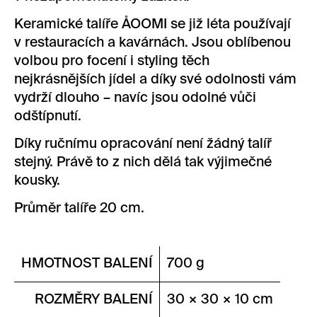
Keramické talíře ÅOOMI se již léta používají
v restauracích a kavárnách. Jsou oblíbenou
volbou pro focení i styling těch
nejkrásnějších jídel a díky své odolnosti vám
vydrží dlouho – navíc jsou odolné vůči
odštípnutí.
Díky ručnímu opracování není žádný talíř
stejný. Právě to z nich dělá tak výjimečné
kousky.
Průměr talíře 20 cm.
HMOTNOST BALENÍ
700 g
ROZMĚRY BALENÍ
30 × 30 × 10 cm