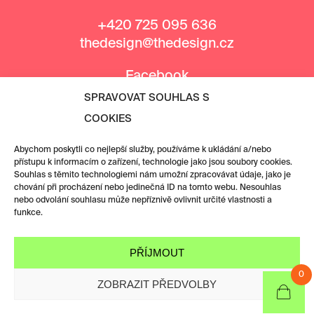
+420 725 095 636
thedesign@thedesign.cz
Facebook
Instagram
SPRAVOVAT SOUHLAS S
COOKIES
MEDIÁLNÍ PARTNEŘI
Abychom poskytli co nejlepší služby, používáme k ukládání a/nebo
přístupu k informacím o zařízení, technologie jako jsou soubory cookies.
Souhlas s těmito technologiemi nám umožní zpracovávat údaje, jako je
chování při procházení nebo jedinečná ID na tomto webu. Nesouhlas
nebo odvolání souhlasu může nepříznivě ovlivnit určité vlastnosti a
funkce.
PŘÍJMOUT
0
ZOBRAZIT PŘEDVOLBY