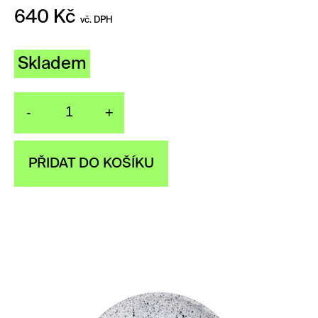
640
Kč
vč. DPH
Skladem
-
+
Talíř MESS small plate
PŘIDAT DO KOŠÍKU