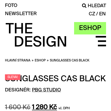
FOTO
HLEDAT
NEWSLETTER
CZ
EN
ESHOP
HLAVNÍ STRANA
»
ESHOP
»
SUNGLASSES CAS BLACK
SUNGLASSES CAS BLACK
SLEVA!
DESIGNÉR:
PBG STUDIO
Původní
Aktuální
1 600
Kč
1 280
Kč
vč. DPH