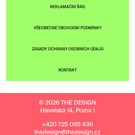
REKLAMAČNÍ ŘÁD
VŠEOBECNÉ OBCHODNÍ PODMÍNKY
ZÁSADY OCHRANY OSOBNÍCH ÚDAJŮ
KONTAKT
© 2026 THE DESIGN
Havelská 14, Praha 1
+420 725 095 636
thedesign@thedesign.cz