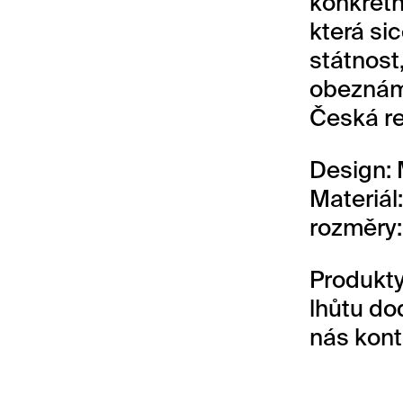
konkrétn
která si
státnost,
obeznám
Česká re
Design:
Materiál
rozměry:
Produkty
lhůtu dod
nás kont