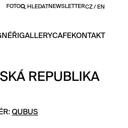
FOTO
NEWSLETTER
HLEDAT
CZ
EN
GNÉŘI
GALLERY
CAFE
KONTAKT
ESKÁ REPUBLIKA
ÉR:
QUBUS