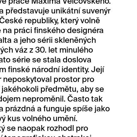
vé práce Maxima Velčovského.
a představuje unikátní suvenýr
 České republiky, který volně
 na práci finského designéra
alta a jeho sérii skleněných
ých váz z 30. let minulého
Tato série se stala doslova
 finské národní identity. Její
ar neposkytoval prostor pro
 jakéhokoli předmětu, aby se
dojem neproměnil. Často tak
a prázdná a funguje spíše jako
ý kus volného umění.
ý se naopak rozhodl pro