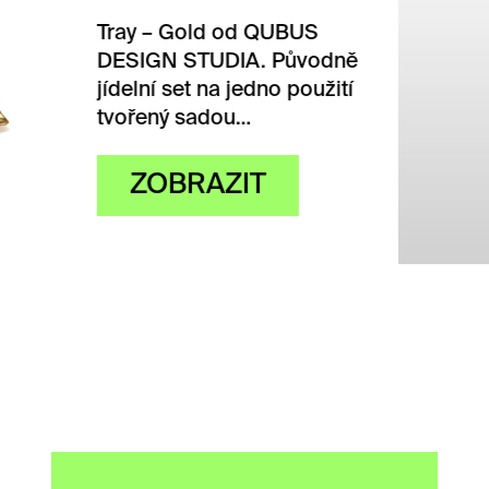
– Gold od QUBUS
GN STUDIA. Původně
í set na jedno použití
ný sadou…
OBRAZIT