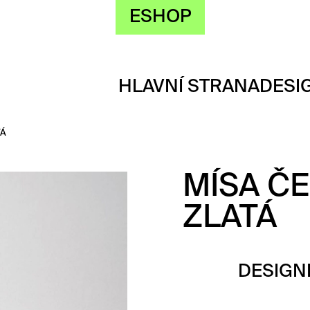
ESHOP
HLAVNÍ STRANA
DESI
TÁ
MÍSA Č
ZLATÁ
DESIGN