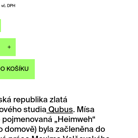
vč. DPH
+
sa Česká republika zlatá množství
DO KOŠÍKU
ká republika zlatá
ového studia
Qubus
. Mísa
 pojmenovaná „Heimweh“
o domově) byla začleněna do