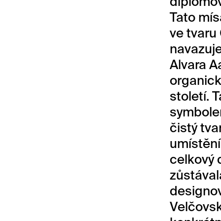
diplomo
Tato mís
ve tvaru
navazuje
Alvara A
organick
století. 
symbolem
čistý tv
umístění
celkový 
zůstával
designov
Velčovsk