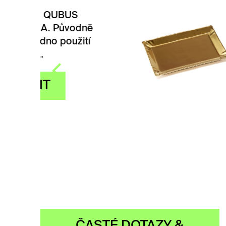
US
Tray 
odně
DESI
užití
jídeln
tvoře
Z