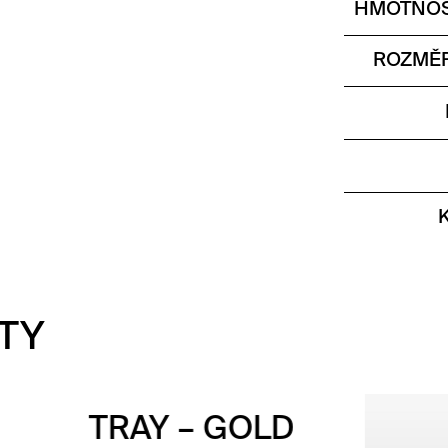
HMOTNOS
ROZMĚR
TY
AY – GOLD