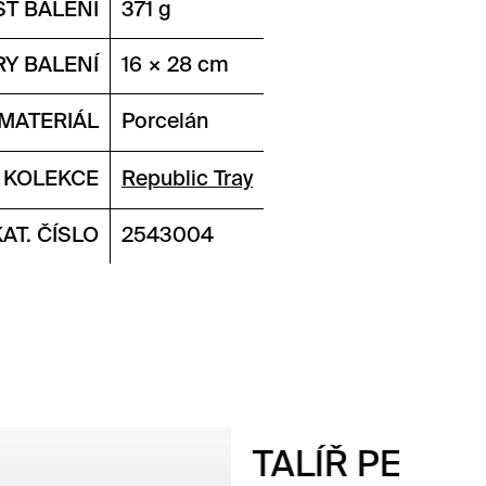
T BALENÍ
371 g
Y BALENÍ
16 × 28 cm
MATERIÁL
Porcelán
KOLEKCE
Republic Tray
KAT. ČÍSLO
2543004
TALÍŘ PEARL