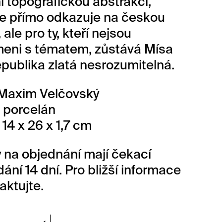
í topografickou abstrakci,
ce přímo odkazuje na českou
 ale pro ty, kteří nejsou
eni s tématem, zůstává Mísa
publika zlatá nesrozumitelná.
 Maxim Velčovský
: porcelán
 14 x 26 x 1,7 cm
 na objednání mají čekací
ání 14 dní. Pro bližší informace
aktujte.