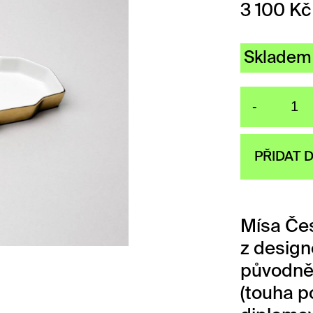
3 100
Kč
Skladem
-
Mí
PŘIDAT 
Mísa Čes
z design
původně
(touha p