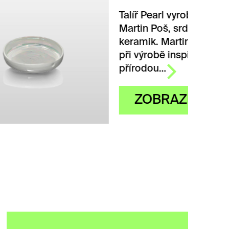
Talíř Pearl vyrobil ručně
Martin Poš, srdcem i duší
keramik. Martin Poš se
při výrobě inspiroval
přírodou…
ZOBRAZIT