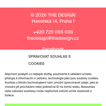
© 2026 THE DESIGN
Havelská 14, Praha 1
+420 725 095 636
thedesign@thedesign.cz
Facebook
Instagram
SPRAVOVAT SOUHLAS S
COOKIES
MEDIÁLNÍ PARTNEŘI
Abychom poskytli co nejlepší služby, používáme k ukládání a/nebo
přístupu k informacím o zařízení, technologie jako jsou soubory cookies.
Souhlas s těmito technologiemi nám umožní zpracovávat údaje, jako je
chování při procházení nebo jedinečná ID na tomto webu. Nesouhlas
nebo odvolání souhlasu může nepříznivě ovlivnit určité vlastnosti a
funkce.