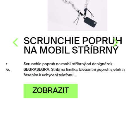
SCRUNCHIE POPRUH
NA MOBIL STŘÍBRNÝ
Scrunchie popruh na mobil stříbrný od designérek
SEGRASEGRA. Stříbrná limitka. Elegantní popruh s efektním
řasením k uchycení telefonu…
ZOBRAZIT