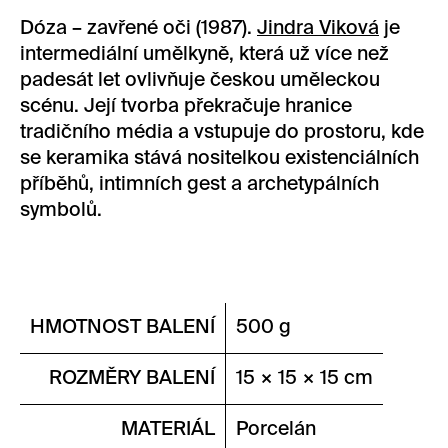
Dóza – zavřené oči (1987).
Jindra Viková
je
intermediální umělkyně, která už více než
padesát let ovlivňuje českou uměleckou
scénu. Její tvorba překračuje hranice
tradičního média a vstupuje do prostoru, kde
se keramika stává nositelkou existenciálních
příběhů, intimních gest a archetypálních
symbolů.
HMOTNOST BALENÍ
500 g
ROZMĚRY BALENÍ
15 × 15 × 15 cm
MATERIÁL
Porcelán