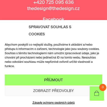
+420 725 095 636
thedesign@thedesign.cz
Facebook
Instagram
SPRAVOVAT SOUHLAS S
COOKIES
MEDIÁLNÍ PARTNEŘI
Abychom poskytli co nejlepší služby, používáme k ukládání a/nebo
přístupu k informacím o zařízení, technologie jako jsou soubory cookies.
Souhlas s těmito technologiemi nám umožní zpracovávat údaje, jako je
chování při procházení nebo jedinečná ID na tomto webu. Nesouhlas
nebo odvolání souhlasu může nepříznivě ovlivnit určité vlastnosti a
funkce.
PŘÍJMOUT
0
ZOBRAZIT PŘEDVOLBY
Zásady ochrany osobních údajů