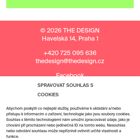
© 2026 THE DESIGN
Havelská 14, Praha 1
+420 725 095 636
thedesign@thedesign.cz
Facebook
Instagram
SPRAVOVAT SOUHLAS S
COOKIES
MEDIÁLNÍ PARTNEŘI
Abychom poskytli co nejlepší služby, používáme k ukládání a/nebo
přístupu k informacím o zařízení, technologie jako jsou soubory cookies.
Souhlas s těmito technologiemi nám umožní zpracovávat údaje, jako je
chování při procházení nebo jedinečná ID na tomto webu. Nesouhlas
nebo odvolání souhlasu může nepříznivě ovlivnit určité vlastnosti a
funkce.