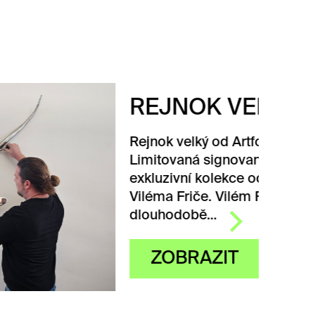
REJNOK VELKÝ
Rejnok velký od Artforest.
Limitovaná signovaná
exkluzivní kolekce od MgA.
Viléma Friče. Vilém Frič
dlouhodobě…
ZOBRAZIT