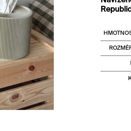
Navržen
Republi
HMOTNOS
ROZMĚR