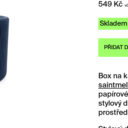
549
Kč
v
Skladem
PŘIDAT 
Box na k
saintmel
papírové
stylový 
prostředí