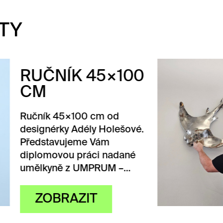
TY
ČNÍK 45×100
M
ík 45×100 cm od
nérky Adély Holešové.
stavujeme Vám
movou práci nadané
kyně z UMPRUM –…
OBRAZIT