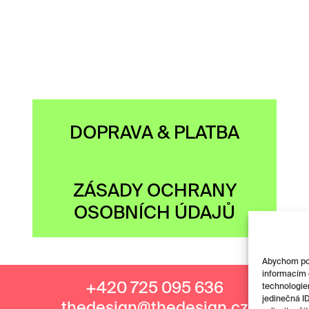
DOPRAVA & PLATBA
ZÁSADY OCHRANY
OSOBNÍCH ÚDAJŮ
Abychom posk
informacím o
+420 725 095 636
technologie
jedinečná I
thedesign@thedesign.cz