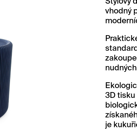
Stylový 
vhodný p
moderníc
Praktick
standard
zakoupe
nudných 
Ekologic
3D tisku
biologic
získanéh
je kukuř