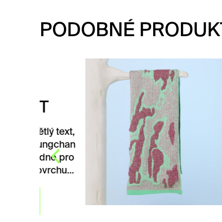
PODOBNÉ PRODUK
RU
C
T
Ručn
desig
ý text,
Před
ungchan
diplo
dno pro
uměl
vrchu…
Z