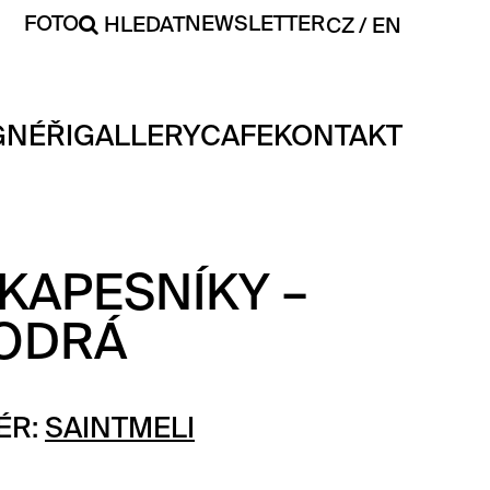
FOTO
NEWSLETTER
HLEDAT
CZ
EN
GNÉŘI
GALLERY
CAFE
KONTAKT
KAPESNÍKY –
ODRÁ
ÉR:
SAINTMELI