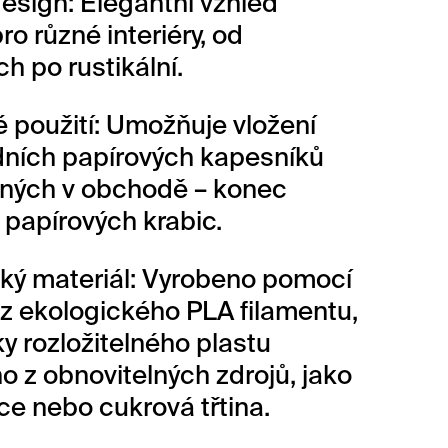
design: Elegantní vzhled
ro různé interiéry, od
h po rustikální.
é použití: Umožňuje vložení
ních papírových kapesníků
ných v obchodě – konec
papírových krabic.
ký materiál: Vyrobeno pomocí
 z ekologického PLA filamentu,
ky rozložitelného plastu
o z obnovitelných zdrojů, jako
ice nebo cukrová třtina.