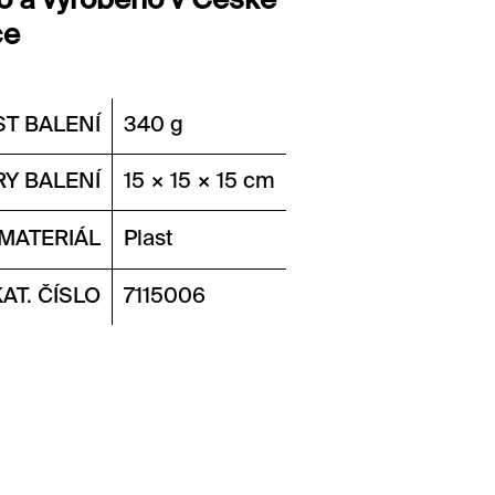
o a vyrobeno v České
ce
T BALENÍ
340 g
Y BALENÍ
15 × 15 × 15 cm
MATERIÁL
Plast
KAT. ČÍSLO
7115006