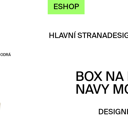
ESHOP
HLAVNÍ STRANA
DESI
MODRÁ
BOX NA 
NAVY M
DESIGN