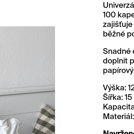
Univerzál
100 kape
zajišťuj
běžné po
Snadné d
doplnit 
papírový
Výška: 1
Šířka: 1
Kapacita
Materiál