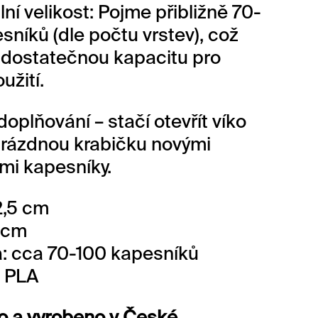
ní velikost: Pojme přibližně 70-
sníků (dle počtu vrstev), což
e dostatečnou kapacitu pro
užití.
oplňování – stačí otevřít víko
prázdnou krabičku novými
mi kapesníky.
2,5 cm
5 cm
: cca 70-100 kapesníků
: PLA